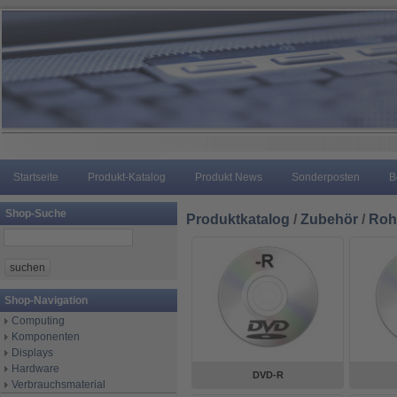
Startseite
Produkt-Katalog
Produkt News
Sonderposten
B
Shop-Suche
Produktkatalog
/
Zubehör
/
Roh
Shop-Navigation
Computing
Komponenten
Displays
Hardware
DVD-R
Verbrauchsmaterial