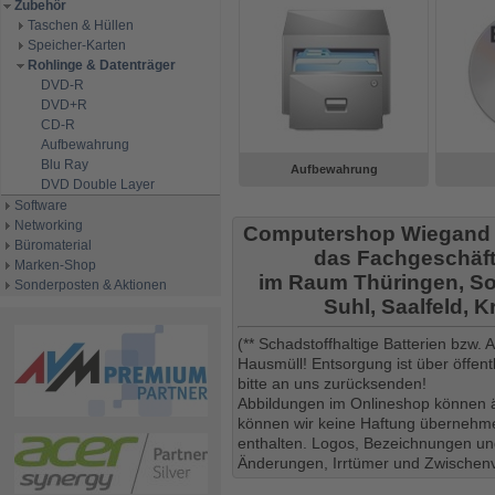
Zubehör
Taschen & Hüllen
Speicher-Karten
Rohlinge & Datenträger
DVD-R
DVD+R
CD-R
Aufbewahrung
Blu Ray
Aufbewahrung
DVD Double Layer
Software
Networking
Computershop Wiegand
Büromaterial
das Fachgeschäft
Marken-Shop
im Raum Thüringen, So
Sonderposten & Aktionen
Suhl, Saalfeld, 
(** Schadstoffhaltige Batterien bzw.
Hausmüll! Entsorgung ist über öffe
bitte an uns zurücksenden!
Abbildungen im Onlineshop können ä
können wir keine Haftung übernehmen
enthalten. Logos, Bezeichnungen und
Änderungen, Irrtümer und Zwischenv