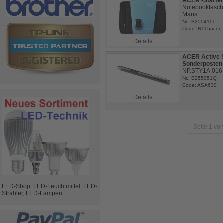
ACER -Startet
Notebooktasche
Maus
Nr.: B250411T_
Code: NT15acer
Details
ACER Active 
Sonderposten
NP.STY1A.016, 
Nr.: B255051Q
Code: ASA630
Details
Seite 1 von
LED-Shop: LED-Leuchtmittel, LED-
Strahler, LED-Lampen