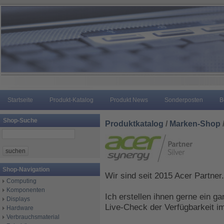
Startseite
Produkt-Katalog
Produkt News
Sonderposten
B
Shop-Suche
Produktkatalog
/
Marken-Shop
Shop-Navigation
Wir sind seit 2015 Acer Partner.
Computing
Komponenten
Ich erstellen ihnen gerne ein ga
Displays
Live-Check der Verfügbarkeit i
Hardware
Verbrauchsmaterial