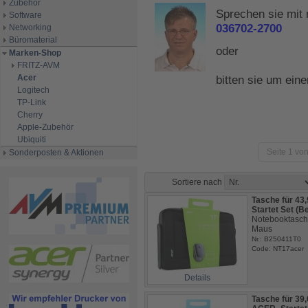
Zubehör
Sprechen sie mit 
Software
036702-2700
Networking
Büromaterial
oder
Marken-Shop
FRITZ-AVM
bitten sie um ein
Acer
Logitech
TP-Link
Cherry
Apple-Zubehör
Ubiquiti
Seite 1 von
Sonderposten & Aktionen
Sortiere nach
Tasche für 43
Startet Set (B
Notebooktasche
Maus
Nr.: B250411T0
Code: NT17acer
Details
Tasche für 39