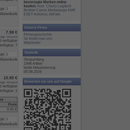
bevorzugte Marken online
kaufen:
Acer
Cherry
Logitech
nge
Brother
Canon
Mediarange
KMP,
ESET-Antivirus
,
dbFakt
Unsere Firma
7.98 €
Firmengeschichte
zzgl.
Versand
So findet man uns
Mitarbeiter
erfügbar: 7
Statistik
nge
Shopumfang
1996 Artikel
letzte Aktualisierung
05.08.2026
10.95 €
Bewerten sie uns auf Google
zzgl.
Versand
erfügbar: 2
ise
Preis
9.95 €
nge