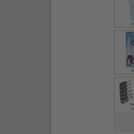
D
D
D