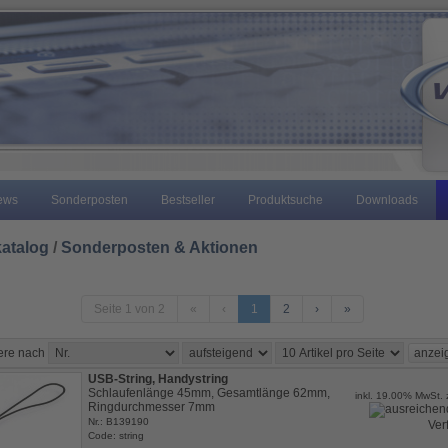
ews
Sonderposten
Bestseller
Produktsuche
Downloads
atalog
/
Sonderposten & Aktionen
Seite 1 von 2
«
‹
1
2
›
»
iere nach
USB-String, Handystring
Schlaufenlänge 45mm, Gesamtlänge 62mm,
inkl. 19.00% MwSt. 
Ringdurchmesser 7mm
Nr.: B139190
Ver
Code: string