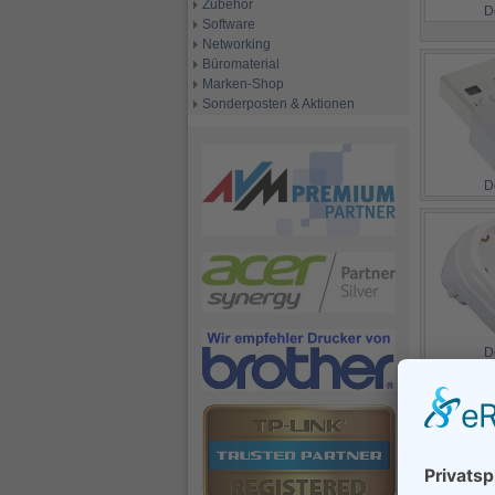
Zubehör
D
Software
Networking
Büromaterial
Marken-Shop
Sonderposten & Aktionen
D
D
D