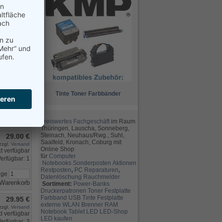
5.95 €
zzgl.
Versand
rfügbar: 11
nge
6.95 €
zzgl.
Versand
Tinte
Toner
Farbbänder
erfügbar: 4
nge
preiswertes Fachgeschäft
im Raum
Thüringen, Lauscha, Sonneberg,
Steinach, Neuhaus/Rwg., Suhl,
29.00 €
Saalfeld, Kronach, Coburg mit
zzgl.
Versand
Online Shop
für
Computer
erfügbar: 1
Notebooks
Sonderposten
Aktionen
Restposten
,
PC Reparaturen
,
nge
Datenlöschung
Rauchmelder
Sortiment:
Power-Banks
Druckerpatronen
Toner
Festplatte
Farbband
USB
Tinte
Festplatte
29.95 €
externe
WLAN
Brenner
RAM
zzgl.
Versand
Notebook
Tablet
LED
LED-Shop
LED kaufen
erfügbar: 3