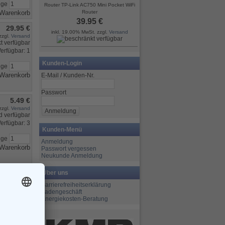
nge
Router TP-Link AC750 Mini Pocket WiFi
Router
39.95 €
29.95 €
inkl. 19.00% MwSt. zzgl.
Versand
zzgl.
Versand
erfügbar: 1
Kunden-Login
nge
E-Mail / Kunden-Nr.
Passwort
5.49 €
zzgl.
Versand
erfügbar: 3
Kunden-Menü
nge
Anmeldung
Passwort vergessen
Neukunde Anmeldung
Über uns
19.98 €
Barrierefreiheitserklärung
zzgl.
Versand
Ladengeschäft
Energiekosten-Beratung
erfügbar: 3
nge