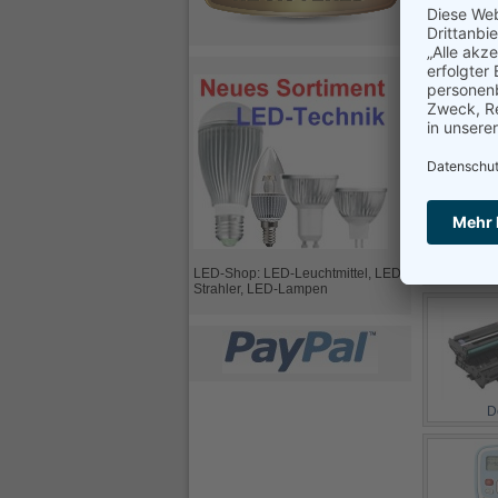
D
D
LED-Shop: LED-Leuchtmittel, LED-
Strahler, LED-Lampen
D