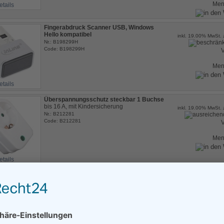
Me
etails
Fingerabdruck Scanner USB, Windows
Hello kompatibel
inkl. 19.00% MwSt. 
Nr.: B198299H
Code: B198299H
V
Me
etails
Überspannungsschutz steckbar 1 Buchse
bis 16 A, mit Kindersicherung
inkl. 19.00% MwSt. 
Nr.: B212281
Code: B212281
V
Me
etails
Monitor-Ständer stabiler schwarz
Drahtgestell mit ausziehbarer Schublade
inkl. 19.00% MwSt. 
Nr.: B245825N1
Code: B245825N1
V
etails
Me