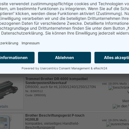
Kopfhörer ohne Mikrofon - Headphone oem
1.8m Kabel, 3.5 mm Stereo-Klinke
inkl. 19.00% MwSt. 
Nr.: B2459621
Code: B2459621
Ve
etails
Me
USB Port Blocker für USB A Buchse
Delock 20648
inkl. 19.00% MwSt. 
zur Absicherung von USB-Buchsen
Nr.: B260720
V
Code: USBlock
Me
etails
Trommel Brother DR-6000 kompatibel
Sonderposten/Abverkauf
inkl. 19.00% MwSt. 
DR6000, auch für HL1030/1240/1250/1270N
Nr.: B380512
V
Code: DR6000j
Me
etails
Brother Beschriftungsgerät P-touch
H100LB
inkl. 19.00% MwSt. 
kompaktes, vielseitiges Handheld-
Beschriftungsgerät
V