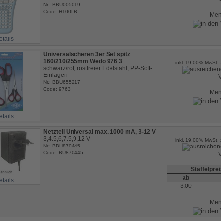
Nr.: BBU005019
Code: H100LB
Me
etails
Universalscheren 3er Set spitz
160/210/255mm Wedo 976 3
inkl. 19.00% MwSt. 
schwarz/rot, rostfreier Edelstahl, PP-Soft-
Einlagen
V
Nr.: BBU655217
Code: 9763
Me
etails
Netzteil Universal max. 1000 mA, 3-12 V
3,4.5,6,7.5,9,12 V
inkl. 19.00% MwSt. 
Nr.: BBU870445
Code: BÜ870445
V
Staffelpre
ab
etails
3.00
Me