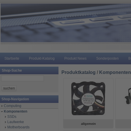
Startseite
Produkt-Katalog
Produkt News
Sonderposten
B
Shop-Suche
Produktkatalog
/
Komponenten
Shop-Navigation
Computing
Komponenten
SSDs
Laufwerke
allgemein
Motherboards