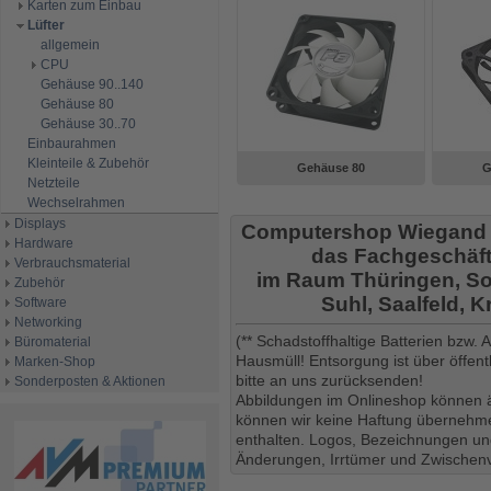
Karten zum Einbau
Lüfter
allgemein
CPU
Gehäuse 90..140
Gehäuse 80
Gehäuse 30..70
Einbaurahmen
Kleinteile & Zubehör
Gehäuse 80
G
Netzteile
Wechselrahmen
Displays
Computershop Wiegand
Hardware
das Fachgeschäft
Verbrauchsmaterial
im Raum Thüringen, So
Zubehör
Suhl, Saalfeld, 
Software
Networking
(** Schadstoffhaltige Batterien bzw.
Büromaterial
Hausmüll! Entsorgung ist über öffe
Marken-Shop
bitte an uns zurücksenden!
Sonderposten & Aktionen
Abbildungen im Onlineshop können ä
können wir keine Haftung übernehmen
enthalten. Logos, Bezeichnungen und
Änderungen, Irrtümer und Zwischenv