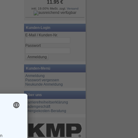
11.95 €
inkl. 19.00% MwSt. zzgl.
Versand
Kunden-Login
E-Mail / Kunden-Nr.
Passwort
Kunden-Menü
Anmeldung
Passwort vergessen
Neukunde Anmeldung
Über uns
Barrierefreiheitserklärung
Ladengeschäft
Energiekosten-Beratung