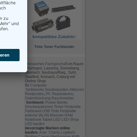
Tinte
Toner
Farbbänder
preiswertes Fachgeschäft
im Raum
Thüringen, Lauscha, Sonneberg,
Steinach, Neuhaus/Rwg., Suhl,
Saalfeld, Kronach, Coburg mit
Online Shop
für
Computer
Notebooks
Sonderposten
Aktionen
Restposten
,
PC Reparaturen
,
Datenlöschung
Rauchmelder
Sortiment:
Power-Banks
Druckerpatronen
Toner
Festplatte
Farbband
USB
Tinte
Festplatte
externe
WLAN
Brenner
RAM
Notebook
Tablet
LED
LED-Shop
LED kaufen
bevorzugte Marken online
kaufen:
Acer
Cherry
Logitech
Brother
Canon
Mediarange
KMP,