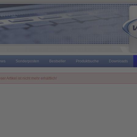
ews
Sonderposten
Bestseller
Produktsuche
Downloads
ser Artikel ist nicht mehr erhältlich!