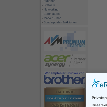
Zubehör
Software
Networking
Büromaterial
Marken-Shop
Sonderposten & Aktionen