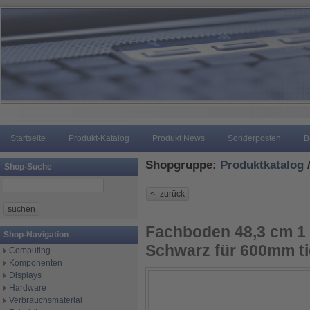
Startseite
Produkt-Katalog
Produkt News
Sonderposten
B
Shopgruppe:
Produktkatalog
Shop-Suche
Fachboden 48,3 cm 1 
Shop-Navigation
Schwarz für 600mm ti
Computing
Komponenten
Displays
Hardware
Verbrauchsmaterial