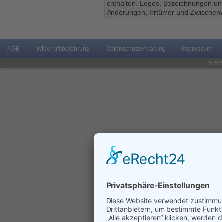
enthalten. Logos, Bezeichnungen und
Änderungen, Irrtümer und Zwischenv
AGB
Widerrufsbelehrung
Datenschutzerklärung
Impressum
© 202