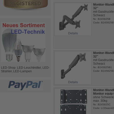
Monitor-Wandh
32''
mit Gasdruckfed
Schwarz
Nr.: B245825B
Code: B245825B
Details
Monitor-Wandha
32''
mit Gasdruckfed
Schwarz
LED-Shop: LED-Leuchtmittel, LED-
Nr.: B245825B1
Strahler, LED-Lampen
Code: B245825B
Details
Monitor-Wandh
Monitor equip
ohne Schwenkfu
max. 30kg
Nr.: B245825C
Code: LCDwand2