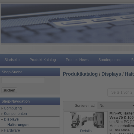
Startseite
Produkt-Katalog
Produkt News
Sonderposten
B
Shop-Suche
Produktkatalog
/
Displays
/
Hal
Seite 1 von 2
Shop-Navigation
Sortiere nach
Computing
Mini-PC Halt
Komponenten
Vesa 75 & 1
Displays
um Slim-PC (1
Halterungen
Monitorehalter
Hardware
Nr.: B091490A
Details