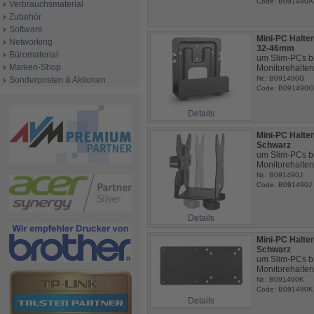
Code: B091490A
Verbrauchsmaterial
Zubehör
Software
Mini-PC Halter
Networking
32-46mm
Büromaterial
um Slim-PCs 
Marken-Shop
Monitorehalter
Nr.: B091490G
Sonderposten & Aktionen
Code: B091490G
Details
Mini-PC Halte
Schwarz
um Slim-PCs 
Monitorehalter
Nr.: B091490J
Code: B091490J
Details
Mini-PC Halt
Schwarz
um Slim-PCs 
Monitorehalter
Nr.: B091490K
Code: B091490K
Details