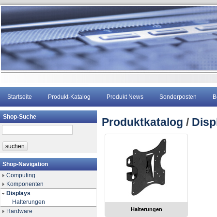
Startseite
Produkt-Katalog
Produkt News
Sonderposten
B
Shop-Suche
Produktkatalog
/
Disp
Shop-Navigation
Computing
Komponenten
Displays
Halterungen
Halterungen
Hardware