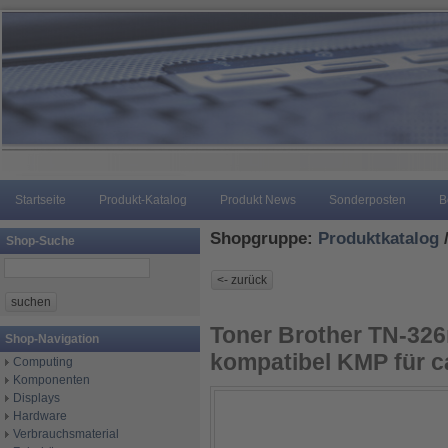
Startseite
Produkt-Katalog
Produkt News
Sonderposten
B
Shopgruppe:
Produktkatalog
Shop-Suche
Toner Brother TN-32
Shop-Navigation
kompatibel KMP für c
Computing
Komponenten
Displays
Hardware
Verbrauchsmaterial