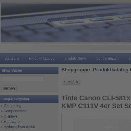
Startseite
Produkt-Katalog
Produkt News
Sonderposten
B
Shopgruppe:
Produktkatalog
Shop-Suche
Tinte Canon CLI-581x
Shop-Navigation
KMP C111V 4er Set S
Computing
Komponenten
Displays
Hardware
Verbrauchsmaterial