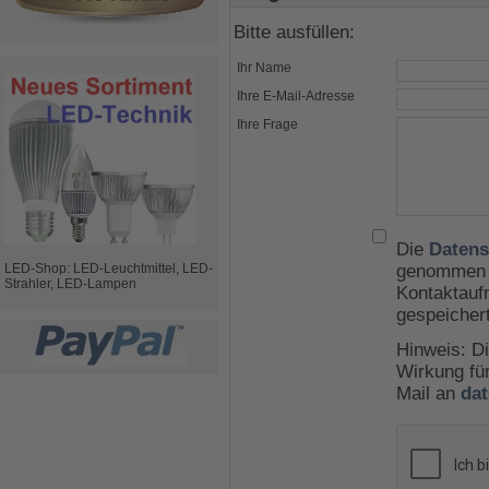
Bitte ausfüllen:
Ihr Name
Ihre E-Mail-Adresse
Ihre Frage
Die
Datens
LED-Shop: LED-Leuchtmittel, LED-
genommen u
Strahler, LED-Lampen
Kontaktauf
gespeicher
Hinweis: Di
Wirkung für
Mail an
da