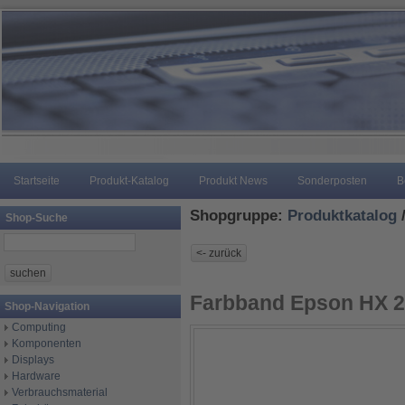
Startseite
Produkt-Katalog
Produkt News
Sonderposten
B
Shopgruppe:
Produktkatalog
Shop-Suche
Farbband Epson HX 2
Shop-Navigation
Computing
Komponenten
Displays
Hardware
Verbrauchsmaterial