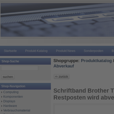
Startseite
Produkt-Katalog
Produkt News
Sonderposten
B
Shopgruppe:
Produktkatalog
Shop-Suche
Abverkauf
Shop-Navigation
Schriftband Brother 
Computing
Restposten wird abve
Komponenten
Displays
Hardware
Verbrauchsmaterial