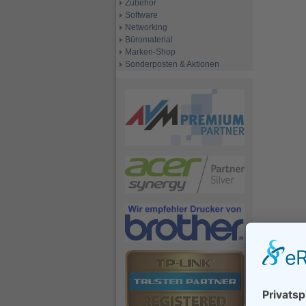
Zubehör
Software
Networking
Büromaterial
Marken-Shop
Sonderposten & Aktionen