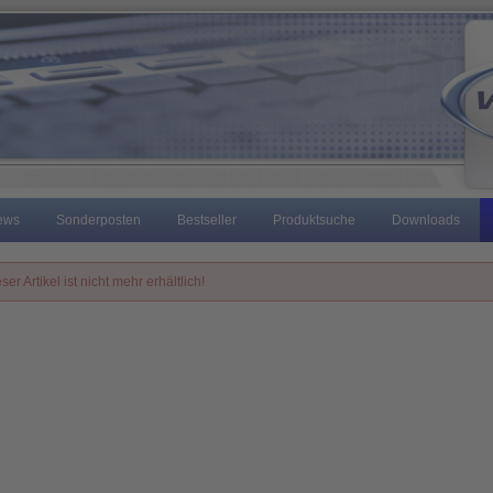
ews
Sonderposten
Bestseller
Produktsuche
Downloads
ser Artikel ist nicht mehr erhältlich!