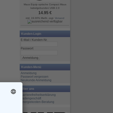
Maus Equip optische Compact Maus
kabelgebunden USB 2.0
14.95 €
inkl. 19.00% MwSt. zzgl.
Versand
Kunden-Login
E-Mail / Kunden-Nr.
Passwort
Kunden-Menü
Anmeldung
Passwort vergessen
Neukunde Anmeldung
Über uns
Barrierefreiheitserklärung
Ladengeschäft
Energiekosten-Beratung