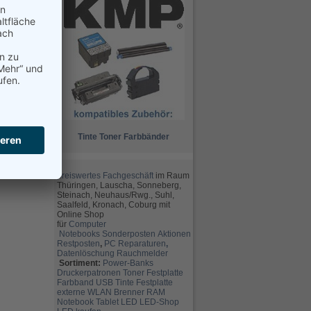
Tinte
Toner
Farbbänder
preiswertes Fachgeschäft
im Raum
Thüringen, Lauscha, Sonneberg,
Steinach, Neuhaus/Rwg., Suhl,
Saalfeld, Kronach, Coburg mit
Online Shop
für
Computer
Notebooks
Sonderposten
Aktionen
Restposten
,
PC Reparaturen
,
Datenlöschung
Rauchmelder
Sortiment:
Power-Banks
Druckerpatronen
Toner
Festplatte
Farbband
USB
Tinte
Festplatte
externe
WLAN
Brenner
RAM
Notebook
Tablet
LED
LED-Shop