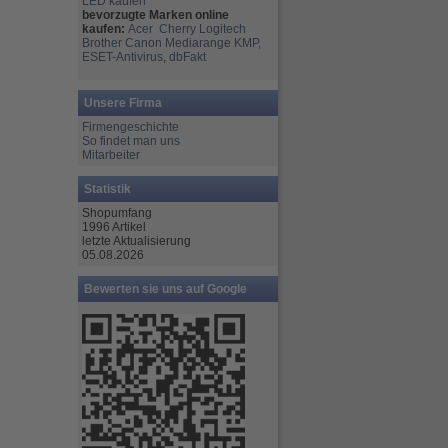
LED kaufen
bevorzugte Marken online
kaufen:
Acer
Cherry
Logitech
Brother
Canon
Mediarange
KMP,
ESET-Antivirus
,
dbFakt
Unsere Firma
Firmengeschichte
So findet man uns
Mitarbeiter
Statistik
Shopumfang
1996 Artikel
letzte Aktualisierung
05.08.2026
Bewerten sie uns auf Google