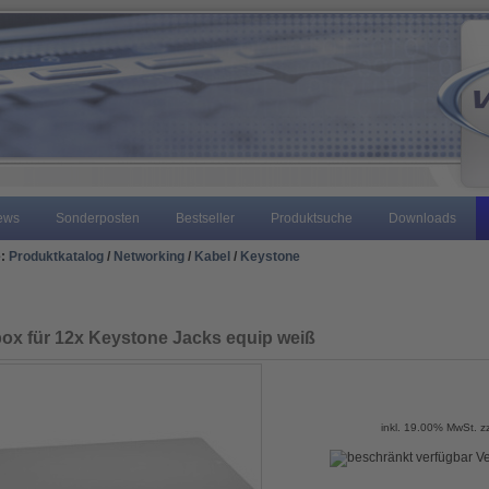
ews
Sonderposten
Bestseller
Produktsuche
Downloads
e:
Produktkatalog
/
Networking
/
Kabel
/
Keystone
ox für 12x Keystone Jacks equip weiß
inkl. 19.00% MwSt. z
Ve