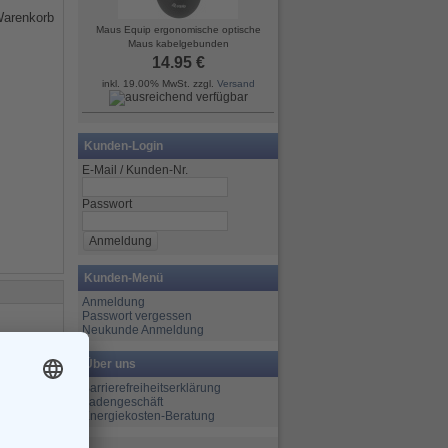
Maus Equip ergonomische optische
Maus kabelgebunden
14.95 €
inkl. 19.00% MwSt. zzgl.
Versand
Kunden-Login
E-Mail / Kunden-Nr.
Passwort
Kunden-Menü
Anmeldung
Passwort vergessen
Neukunde Anmeldung
Über uns
Barrierefreiheitserklärung
Ladengeschäft
Energiekosten-Beratung