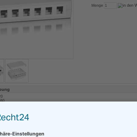
Menge
bung
20
460
können Sie auch folgenden
Ersatzartikel
bestellen
ularer Aufbau
bis zu 12 Keystone Jacks