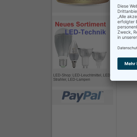
Frage zu 
Bitte ausfül
Ihr Name
Ihre E-Mai
Ihre Frage
LED-Shop: LED-Leuchtmittel, LED-
Strahler, LED-Lampen