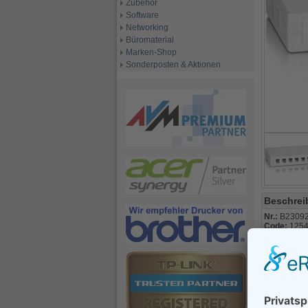
Zubehör
Software
Networking
Büromaterial
Marken-Shop
Sonderposten & Aktionen
Beschrei
Nr.:
B2309
Code:
125
Alternativ 
mod
für 