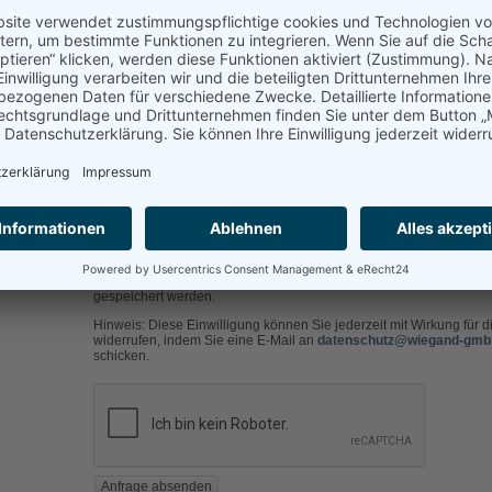
diesem Artikel
len:
l-Adresse
Die
Datenschutzerklärung
habe ich zur Kenntnis genommen und i
ein, das meine Angaben zur Kontaktaufnahme für evtl. Rückfragen 
gespeichert werden.
Hinweis: Diese Einwilligung können Sie jederzeit mit Wirkung für d
widerrufen, indem Sie eine E-Mail an
datenschutz@wiegand-gmb
schicken.