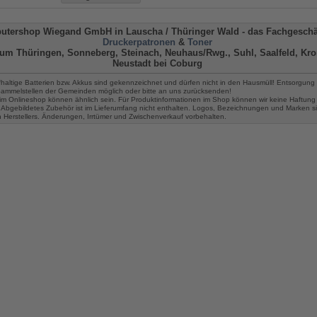
utershop Wiegand GmbH in Lauscha
/ Thüringer Wald -
das Fachgeschäf
Druckerpatronen
&
Toner
um Thüringen, Sonneberg, Steinach, Neuhaus/Rwg., Suhl, Saalfeld, Kro
Neustadt bei Coburg
fhaltige Batterien bzw. Akkus sind gekennzeichnet und dürfen nicht in den Hausmüll! Entsorgung 
 Sammelstellen der Gemeinden möglich oder bitte an uns zurücksenden!
im Onlineshop können ähnlich sein. Für Produktinformationen im Shop können wir keine Haftung
Abgebildetes Zubehör ist im Lieferumfang nicht enthalten. Logos, Bezeichnungen und Marken s
n Herstellers. Änderungen, Irrtümer und Zwischenverkauf vorbehalten.