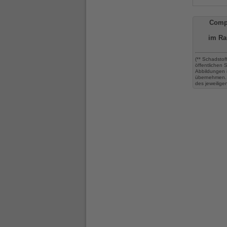
Comp
im Ra
(** Schadstof
öffentlichen
Abbildungen 
übernehmen. 
des jeweilige