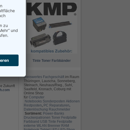
Tinte
Toner
Farbbänder
ch willige
dauerhaft
preiswertes Fachgeschäft
im Raum
Thüringen, Lauscha, Sonneberg,
Steinach, Neuhaus/Rwg., Suhl,
ie Zukunft
Saalfeld, Kronach, Coburg mit
h.com
Online Shop
für
Computer
Notebooks
Sonderposten
Aktionen
Restposten
,
PC Reparaturen
,
Datenlöschung
Rauchmelder
Sortiment:
Power-Banks
Druckerpatronen
Toner
Festplatte
Farbband
USB
Tinte
Festplatte
externe
WLAN
Brenner
RAM
Notebook
Tablet
LED
LED-Shop