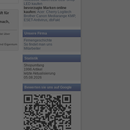
LED kaufen
bevorzugte Marken online
kaufen:
Acer
Cherry
Logitech
t für
Brother
Canon
Mediarange
KMP,
ESET-Antivirus
,
dbFakt
nach,
Unsere Firma
ist über
Firmengeschichte
So findet man uns
ind Eigentum
Mitarbeiter
Statistik
Shopumfang
1996 Artikel
letzte Aktualisierung
05.08.2026
Bewerten sie uns auf Google