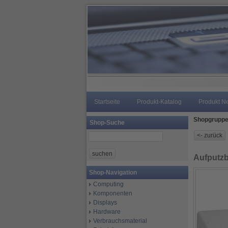
Startseite
Produkt-Katalog
Produkt N
Shopgrupp
Shop-Suche
Aufputzb
Shop-Navigation
Computing
Komponenten
Displays
Hardware
Verbrauchsmaterial