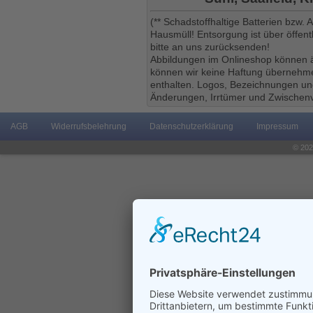
(** Schadstoffhaltige Batterien bzw.
Hausmüll! Entsorgung ist über öffe
bitte an uns zurücksenden!
Abbildungen im Onlineshop können ä
können wir keine Haftung übernehmen
enthalten. Logos, Bezeichnungen und
Änderungen, Irrtümer und Zwischenv
AGB
Widerrufsbelehrung
Datenschutzerklärung
Impressum
© 202