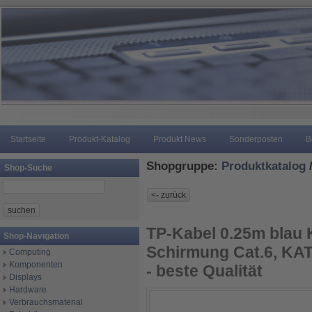
Startseite
Produkt-Katalog
Produkt News
Sonderposten
B
Shopgruppe:
Produktkatalog
Shop-Suche
TP-Kabel 0.25m blau 
Shop-Navigation
Schirmung Cat.6, KAT
Computing
Komponenten
- beste Qualität
Displays
Hardware
Verbrauchsmaterial