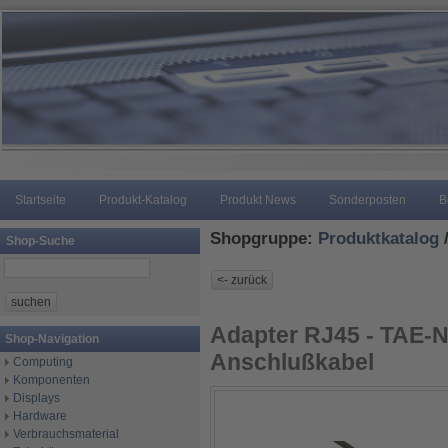
Startseite
Produkt-Katalog
Produkt News
Sonderposten
B
Shopgruppe:
Produktkatalog
Shop-Suche
Adapter RJ45 - TAE-N
Shop-Navigation
Anschlußkabel
Computing
Komponenten
Displays
Hardware
Verbrauchsmaterial