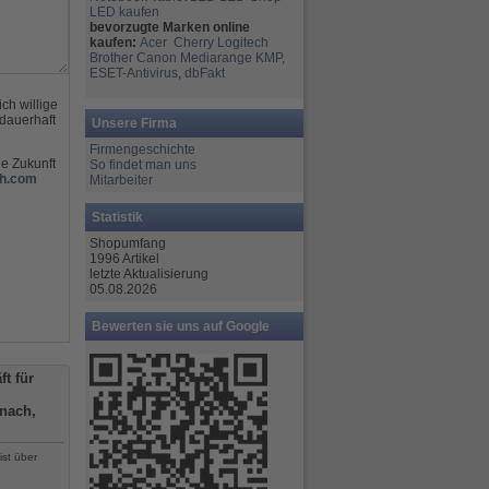
LED kaufen
bevorzugte Marken online
kaufen:
Acer
Cherry
Logitech
Brother
Canon
Mediarange
KMP,
ESET-Antivirus
,
dbFakt
ch willige
dauerhaft
Unsere Firma
Firmengeschichte
ie Zukunft
So findet man uns
h.com
Mitarbeiter
Statistik
Shopumfang
1996 Artikel
letzte Aktualisierung
05.08.2026
Bewerten sie uns auf Google
t für
nach,
ist über