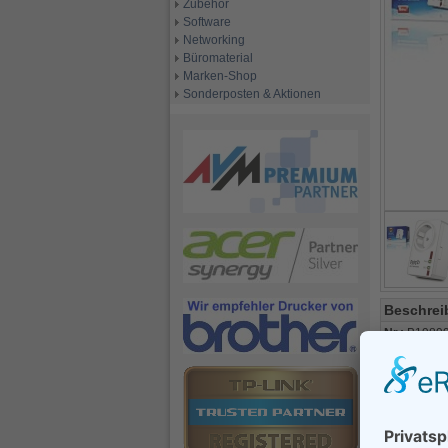
Zubehör
Software
Networking
Büromaterial
Marken-Shop
Sonderposten & Aktionen
Beschrei
Nr.:
B1989
Code:
FRIT
Alternativ 
erwe