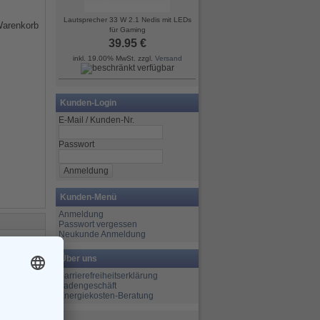
Lautsprecher 33 W 2.1 Nedis mit LEDs
für Gaming
39.95 €
inkl. 19.00% MwSt. zzgl.
Versand
Kunden-Login
E-Mail / Kunden-Nr.
Passwort
Kunden-Menü
Anmeldung
Passwort vergessen
Neukunde Anmeldung
Über uns
Barrierefreiheitserklärung
Ladengeschäft
Energiekosten-Beratung