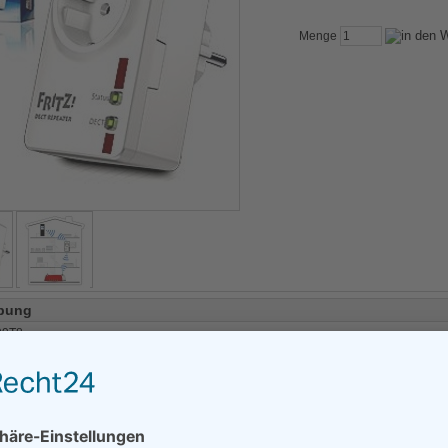
Menge
bung
99T8
Zdect100
können Sie auch folgenden
Ersatzartikel
bestellen
itert Empfangs- und Sendebereich für