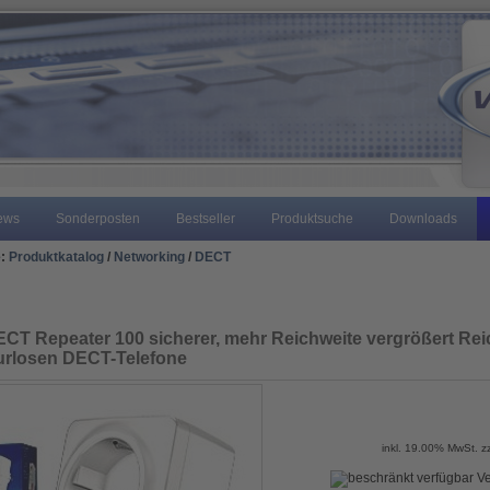
ews
Sonderposten
Bestseller
Produktsuche
Downloads
e:
Produktkatalog
/
Networking
/
DECT
CT Repeater 100 sicherer, mehr Reichweite vergrößert Rei
urlosen DECT-Telefone
inkl. 19.00% MwSt. z
Ve