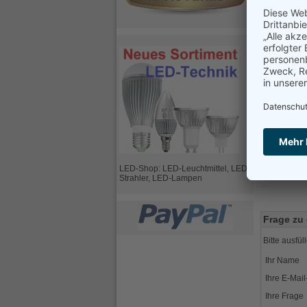
DECT-Schnu
mit 
Telefonate
bis 
Repe
Podcasts un
inte
komp
komp
(Grundfunkt
LED-Shop: LED-Leuchtmittel, LED-
Strahler, LED-Lampen
Frage zu 
Bitte ausfül
Ihr Name
Ihre E-Mai
Ihre Frage