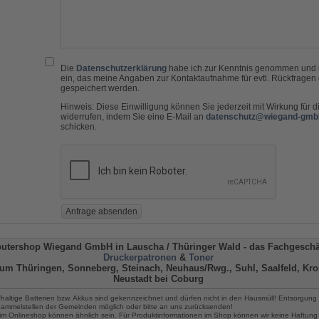
Die
Datenschutzerklärung
habe ich zur Kenntnis genommen und i
ein, das meine Angaben zur Kontaktaufnahme für evtl. Rückfragen 
gespeichert werden.
Hinweis: Diese Einwilligung können Sie jederzeit mit Wirkung für d
widerrufen, indem Sie eine E-Mail an
datenschutz@wiegand-gmb
schicken.
utershop Wiegand GmbH in Lauscha
/ Thüringer Wald -
das Fachgeschäf
Druckerpatronen
&
Toner
um Thüringen, Sonneberg, Steinach, Neuhaus/Rwg., Suhl, Saalfeld, Kro
Neustadt bei Coburg
fhaltige Batterien bzw. Akkus sind gekennzeichnet und dürfen nicht in den Hausmüll! Entsorgung 
 Sammelstellen der Gemeinden möglich oder bitte an uns zurücksenden!
im Onlineshop können ähnlich sein. Für Produktinformationen im Shop können wir keine Haftung