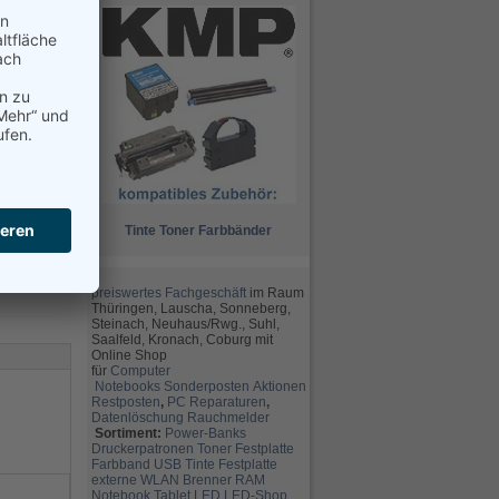
Tinte
Toner
Farbbänder
preiswertes Fachgeschäft
im Raum
Thüringen, Lauscha, Sonneberg,
Steinach, Neuhaus/Rwg., Suhl,
Saalfeld, Kronach, Coburg mit
Online Shop
für
Computer
Notebooks
Sonderposten
Aktionen
Restposten
,
PC Reparaturen
,
Datenlöschung
Rauchmelder
Sortiment:
Power-Banks
Druckerpatronen
Toner
Festplatte
Farbband
USB
Tinte
Festplatte
externe
WLAN
Brenner
RAM
Notebook
Tablet
LED
LED-Shop