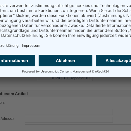
rlostelefone und -Dienste
FRITZ!Box DECT-Verschlüsselung für abhörsicherere
zu 5 Gespräche gleichzeitig möglich (3 im GAP Modus)
ater-Funktion auch für HD-Telefonie, Internetradio,
d RSS mit FRITZ!Box als Basisstation
grierte Steckdose - kein Steckplatz geht verloren
akte Bauweise: 93 x 59 x 41 mm (H x B x T, ohne Stecker)
atibel zu DECT-Basisstationen des GAP-Standards
ionen) und mit aktivierter Repeater-Funktion
Downloads
FRITZ!DECT Repeater 100
diesem Artikel
len:
l-Adresse