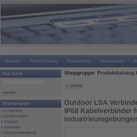
Startseite
Produkt-Katalog
Produkt News
Sonderposten
B
Shopgruppe:
Produktkatalog
Shop-Suche
Outdoor LSA Verbinder
Shop-Navigation
IP68 Kabelverbinder 
Computing
Komponenten
Industrieumgebunge
Displays
Hardware
Verbrauchsmaterial