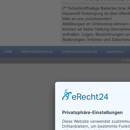
(** Schadstoffhaltige Batterien bzw.
Hausmüll! Entsorgung ist über öffe
bitte an uns zurücksenden!
Abbildungen im Onlineshop können ä
können wir keine Haftung übernehmen
enthalten. Logos, Bezeichnungen und
Änderungen, Irrtümer und Zwischenv
AGB
Widerrufsbelehrung
Datenschutzerklärung
Impressum
© 202