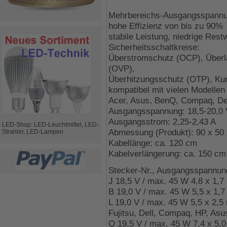
Mehrbereichs-Ausgangsspannu
hohe Effizienz von bis zu 90%
stabile Leistung, niedrige Restw
Sicherheitsschaltkreise:
Überstromschutz (OCP), Überl
(OVP),
Überhitzungsschutz (OTP), Ku
kompatibel mit vielen Modellen
Acer, Asus, BenQ, Compaq, Del
Ausgangsspannung: 18,5-20,0 
Ausgangsstrom: 2,25-2,43 A
LED-Shop: LED-Leuchtmittel, LED-
Abmessung (Produkt): 90 x 50
Strahler, LED-Lampen
Kabellänge: ca. 120 cm
Kabelverlängerung: ca. 150 cm
Stecker-Nr., Ausgangsspannun
J 18,5 V / max. 45 W 4,8 x 1,
B 19,0 V / max. 45 W 5,5 x 1,7
L 19,0 V / max. 45 W 5,5 x 2,5
Fujitsu, Dell, Compaq, HP, Asu
Q 19,5 V / max. 45 W 7,4 x 5,0