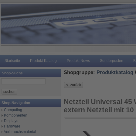
Startseite
Produkt-Katalog
Produkt News
Sonderposten
B
Shopgruppe:
Produktkatalog
Shop-Suche
Netzteil Universal 4
Shop-Navigation
extern Netzteil mit 1
Computing
Komponenten
Displays
Hardware
Verbrauchsmaterial