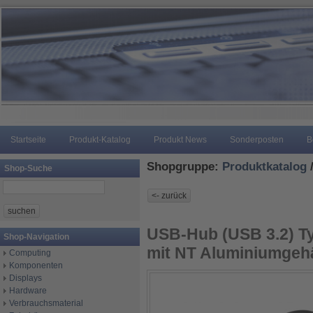
Startseite
Produkt-Katalog
Produkt News
Sonderposten
B
Shopgruppe:
Produktkatalog
Shop-Suche
USB-Hub (USB 3.2) T
Shop-Navigation
mit NT Aluminiumgehä
Computing
Komponenten
Displays
Hardware
Verbrauchsmaterial