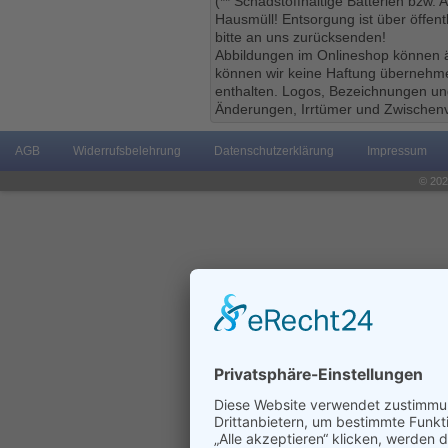
(** Schadstoffhaltige Batterien bzw.
Hausmüll! Entsorgung ist über öffe
bitte an uns zurücksenden!
Abbildungen im Onlineshop können ä
können wir keine Haftung übernehmen
enthalten. Logos, Bezeichnungen und
Änderungen, Irrtümer und Zwischenv
AGB
Widerrufsbelehrung
Datenschutzerklärung
Impressum
© 202