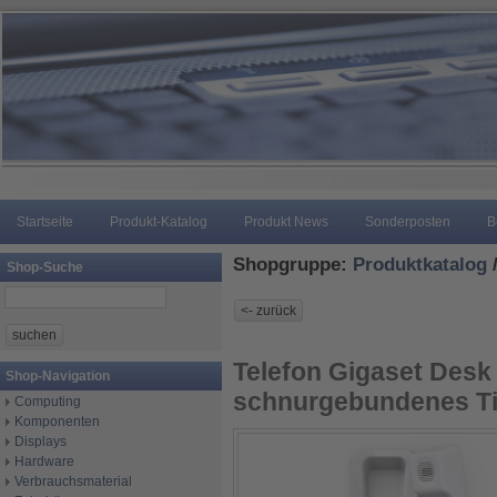
Startseite
Produkt-Katalog
Produkt News
Sonderposten
B
Shopgruppe:
Produktkatalog
Shop-Suche
Telefon Gigaset Desk
Shop-Navigation
schnurgebundenes Ti
Computing
Komponenten
Displays
Hardware
Verbrauchsmaterial