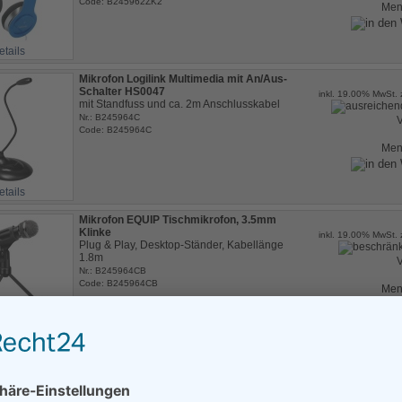
Code: B245962ZK2
Me
etails
Mikrofon Logilink Multimedia mit An/Aus-
Schalter HS0047
inkl. 19.00% MwSt. 
mit Standfuss und ca. 2m Anschlusskabel
Nr.: B245964C
V
Code: B245964C
Me
etails
Mikrofon EQUIP Tischmikrofon, 3.5mm
Klinke
inkl. 19.00% MwSt. 
Plug & Play, Desktop-Ständer, Kabellänge
1.8m
V
Nr.: B245964CB
Code: B245964CB
Me
etails
Seite 1 von 1
«
‹
1
›
»