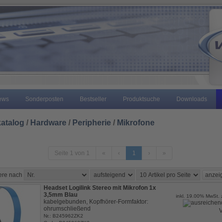
ews
Sonderposten
Bestseller
Produktsuche
Downloads
atalog
/
Hardware
/
Peripherie
/
Mikrofone
Seite 1 von 1
«
‹
1
›
»
iere nach
Headset Logilink Stereo mit Mikrofon 1x
3,5mm Blau
inkl. 19.00% MwSt. 
kabelgebunden, Kopfhörer-Formfaktor:
ohrumschließend
V
Nr.: B245962ZK2