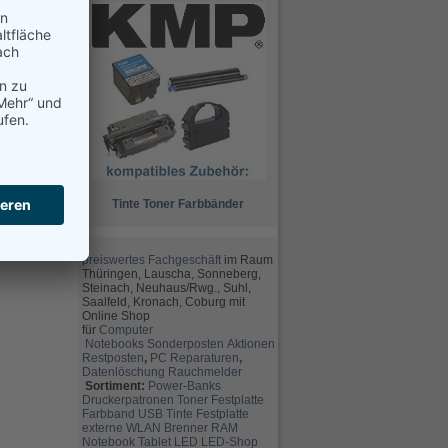
Tinte
Toner
Farbbänder
preiswertes Fachgeschäft
im Raum
Thüringen, Lauscha, Sonneberg,
Steinach, Neuhaus/Rwg., Suhl,
Saalfeld, Kronach, Coburg mit
Online Shop
für
Computer
Notebooks
Sonderposten
Aktionen
Restposten
,
PC Reparaturen
,
Datenlöschung
Rauchmelder
Sortiment:
Power-Banks
Druckerpatronen
Toner
Festplatte
Farbband
USB
Tinte
Festplatte
externe
WLAN
Brenner
RAM
Notebook
Tablet
LED
LED-Shop