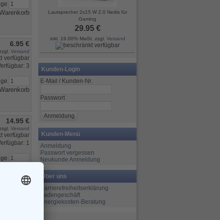
nge
Lautsprecher 2x15 W 2.0 Nedis für
Gaming
29.95 €
inkl. 19.00% MwSt. zzgl.
Versand
6.95 €
zzgl.
Versand
erfügbar: 3
Kunden-Login
E-Mail / Kunden-Nr.
nge
Passwort
14.95 €
zzgl.
Versand
Kunden-Menü
erfügbar: 1
Anmeldung
Passwort vergessen
nge
Neukunde Anmeldung
Über uns
Barrierefreiheitserklärung
Ladengeschäft
Energiekosten-Beratung