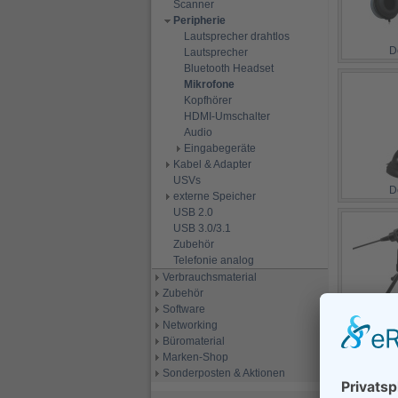
Scanner
Peripherie
Lautsprecher drahtlos
D
Lautsprecher
Bluetooth Headset
Mikrofone
Kopfhörer
HDMI-Umschalter
Audio
Eingabegeräte
Kabel & Adapter
USVs
D
externe Speicher
USB 2.0
USB 3.0/3.1
Zubehör
Telefonie analog
Verbrauchsmaterial
Zubehör
Software
D
Networking
Büromaterial
Marken-Shop
Sonderposten & Aktionen