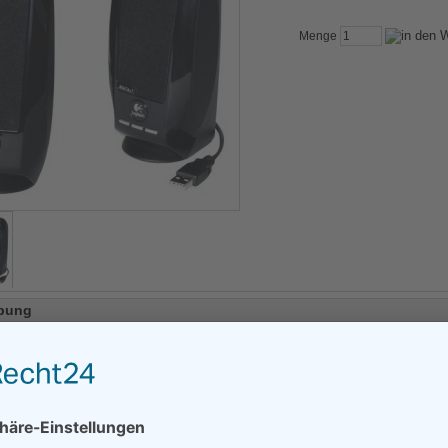
Menge
bung
86B8
0
 Daten
ktive Gesamtleistung: 1,2 Watt effektiv