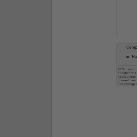
Comp
im Ra
(** Schadstof
öffentlichen
Abbildungen 
übernehmen. 
des jeweilige