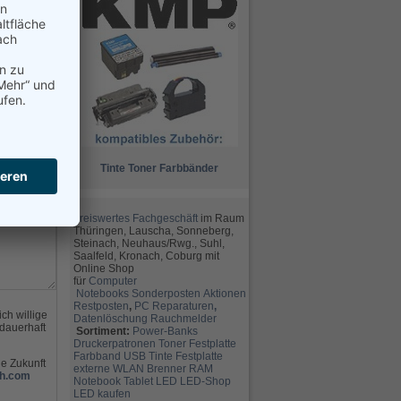
Tinte
Toner
Farbbänder
preiswertes Fachgeschäft
im Raum
Thüringen, Lauscha, Sonneberg,
Steinach, Neuhaus/Rwg., Suhl,
Saalfeld, Kronach, Coburg mit
Online Shop
für
Computer
Notebooks
Sonderposten
Aktionen
Restposten
,
PC Reparaturen
,
ch willige
Datenlöschung
Rauchmelder
dauerhaft
Sortiment:
Power-Banks
Druckerpatronen
Toner
Festplatte
Farbband
USB
Tinte
Festplatte
ie Zukunft
externe
WLAN
Brenner
RAM
h.com
Notebook
Tablet
LED
LED-Shop
LED kaufen