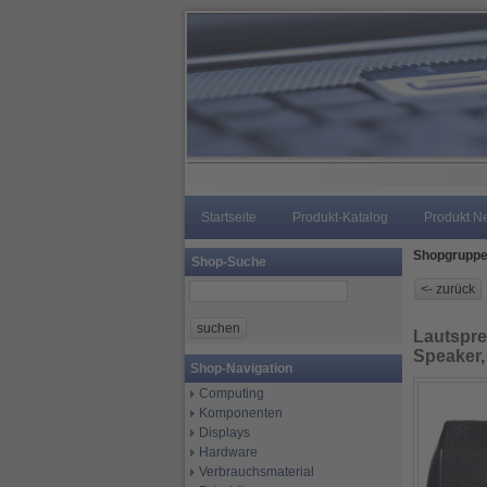
Startseite
Produkt-Katalog
Produkt N
Shopgrupp
Shop-Suche
Lautspre
Speaker,
Shop-Navigation
Computing
Komponenten
Displays
Hardware
Verbrauchsmaterial