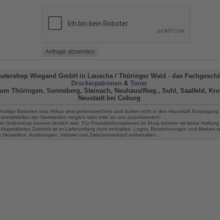
utershop Wiegand GmbH in Lauscha
/ Thüringer Wald -
das Fachgeschäf
Druckerpatronen
&
Toner
um Thüringen, Sonneberg, Steinach, Neuhaus/Rwg., Suhl, Saalfeld, Kro
Neustadt bei Coburg
fhaltige Batterien bzw. Akkus sind gekennzeichnet und dürfen nicht in den Hausmüll! Entsorgung 
 Sammelstellen der Gemeinden möglich oder bitte an uns zurücksenden!
im Onlineshop können ähnlich sein. Für Produktinformationen im Shop können wir keine Haftung
Abgebildetes Zubehör ist im Lieferumfang nicht enthalten. Logos, Bezeichnungen und Marken s
n Herstellers. Änderungen, Irrtümer und Zwischenverkauf vorbehalten.