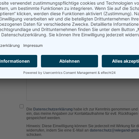
ro Lautsprecher)
uenzbereich: 90 Hz - 20 kHz
iebsspulen: 5,1-cm-Antriebsspulen
hluss: USB-Kabel (1,2 m)
omquelle: Notebook über USB
. Transporttasche
diesem Artikel
len:
l-Adresse
Die
Datenschutzerklärung
habe ich zur Kenntnis genommen und i
ein, das meine Angaben zur Kontaktaufnahme für evtl. Rückfragen 
gespeichert werden.
Hinweis: Diese Einwilligung können Sie jederzeit mit Wirkung für d
widerrufen, indem Sie eine E-Mail an
datenschutz@wiegand-gmb
schicken.