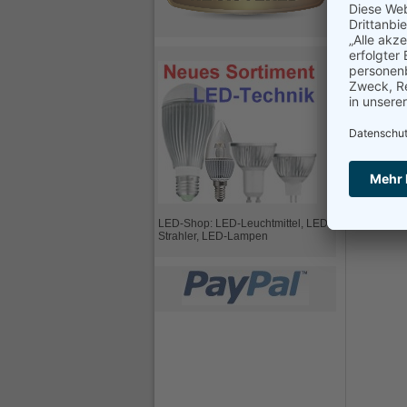
(0,6 Watt p
Freq
Antr
Ansc
Str
inkl
Frage zu 
Bitte ausfül
Ihr Name
Ihre E-Mai
Ihre Frage
LED-Shop: LED-Leuchtmittel, LED-
Strahler, LED-Lampen