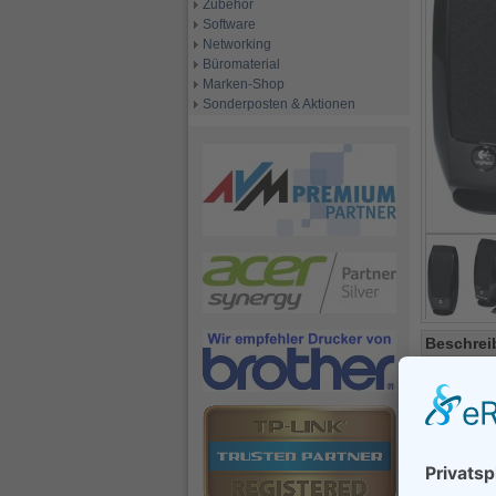
Zubehör
Software
Networking
Büromaterial
Marken-Shop
Sonderposten & Aktionen
Beschrei
Nr.:
B2459
Code:
S15
Technische
effe