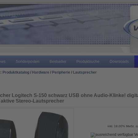
ews
Sonderposten
Bestseller
Produktsuche
Downloads
e:
Produktkatalog
/
Hardware
/
Peripherie
/
Lautsprecher
cher Logitech S-150 schwarz USB ohne Audio-Klinke! digit
 aktive Stereo-Lautsprecher
inkl. 19.00% MwSt. z
Ve