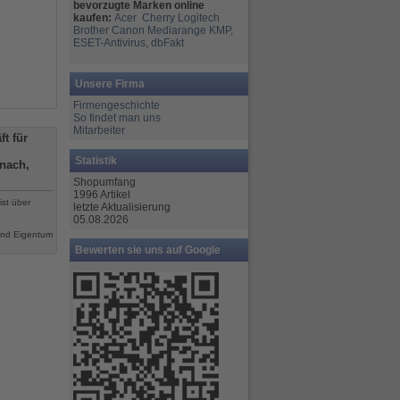
bevorzugte Marken online
kaufen:
Acer
Cherry
Logitech
Brother
Canon
Mediarange
KMP,
ESET-Antivirus
,
dbFakt
Unsere Firma
Firmengeschichte
So findet man uns
Mitarbeiter
t für
Statistik
nach,
Shopumfang
1996 Artikel
ist über
letzte Aktualisierung
05.08.2026
ind Eigentum
Bewerten sie uns auf Google