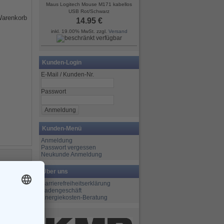
Maus Logitech Mouse M171 kabellos
USB Rot/Schwarz
14.95 €
inkl. 19.00% MwSt. zzgl.
Versand
Kunden-Login
E-Mail / Kunden-Nr.
Passwort
Kunden-Menü
Anmeldung
Passwort vergessen
Neukunde Anmeldung
Über uns
Barrierefreiheitserklärung
Ladengeschäft
Energiekosten-Beratung