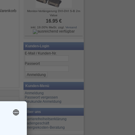
Monitor-Verlängerung DVI-DVI S-B 2m
Value
16.95 €
inkl. 19.00% MwSt. zzgl.
Versand
Kunden-Login
E-Mail / Kunden-Nr.
Passwort
Kunden-Menü
Anmeldung
Passwort vergessen
Neukunde Anmeldung
Über uns
Barrierefreiheitserklärung
Ladengeschäft
Energiekosten-Beratung