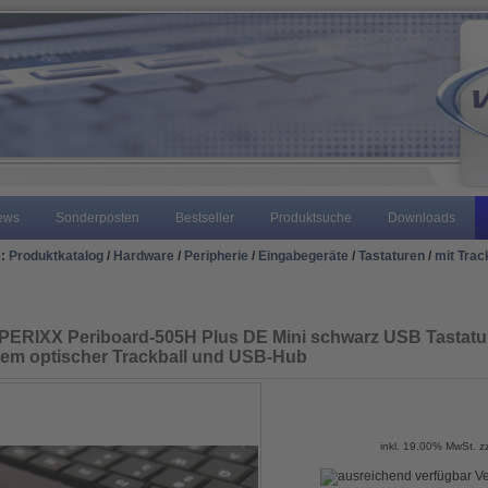
ews
Sonderposten
Bestseller
Produktsuche
Downloads
e:
Produktkatalog
/
Hardware
/
Peripherie
/
Eingabegeräte
/
Tastaturen
/
mit Trac
 PERIXX Periboard-505H Plus DE Mini schwarz USB Tastatur
rtem optischer Trackball und USB-Hub
inkl. 19.00% MwSt. z
Ve