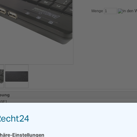
Menge
bung
93E1
I505H+
r optischer Trackball zur einfachen Steuerung der Mausfunktion
r verschiedene industrielle und professionelle Anwendungen
azierfähiges Kabel
s zum Anschluss weiterer Geräte