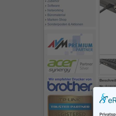
Zubehör
Software
Networking
Büromaterial
Marken-Shop
Sonderposten & Aktionen
Beschrei
Nr.:
B1803
Code:
PER
integrierte
geeignet fü
1.8 m strap
2x USB Port