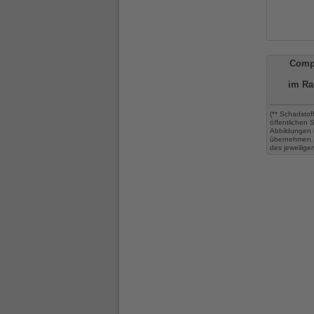
Comp
im Ra
(** Schadstof
öffentlichen
Abbildungen 
übernehmen. 
des jeweilige