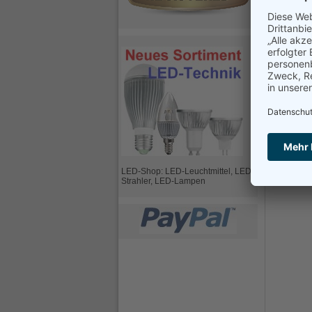
Abmessung
Windows ko
Frage zu 
Bitte ausfül
Ihr Name
Ihre E-Mai
Ihre Frage
LED-Shop: LED-Leuchtmittel, LED-
Strahler, LED-Lampen