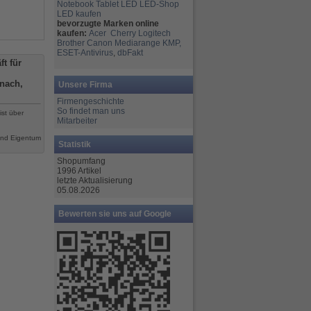
Notebook
Tablet
LED
LED-Shop
LED kaufen
bevorzugte Marken online
kaufen:
Acer
Cherry
Logitech
Brother
Canon
Mediarange
KMP,
ESET-Antivirus
,
dbFakt
t für
nach,
Unsere Firma
Firmengeschichte
So findet man uns
ist über
Mitarbeiter
ind Eigentum
Statistik
Shopumfang
1996 Artikel
letzte Aktualisierung
05.08.2026
Bewerten sie uns auf Google