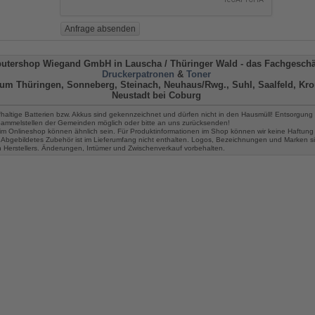
utershop Wiegand GmbH in Lauscha
/ Thüringer Wald -
das Fachgeschäf
Druckerpatronen
&
Toner
um Thüringen, Sonneberg, Steinach, Neuhaus/Rwg., Suhl, Saalfeld, Kro
Neustadt bei Coburg
fhaltige Batterien bzw. Akkus sind gekennzeichnet und dürfen nicht in den Hausmüll! Entsorgung 
 Sammelstellen der Gemeinden möglich oder bitte an uns zurücksenden!
im Onlineshop können ähnlich sein. Für Produktinformationen im Shop können wir keine Haftung
Abgebildetes Zubehör ist im Lieferumfang nicht enthalten. Logos, Bezeichnungen und Marken s
n Herstellers. Änderungen, Irrtümer und Zwischenverkauf vorbehalten.