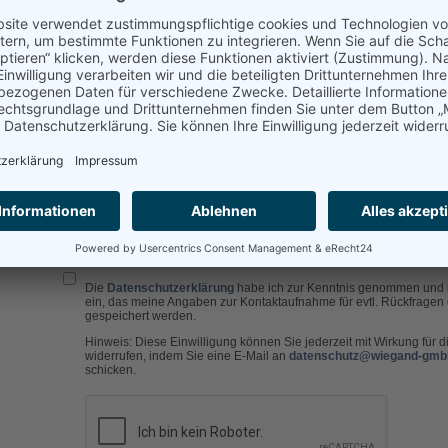
en: 315x147x25mm
mpatibel
diesem Artikel
len:
l-Adresse
Die
Datenschutzerklärung
habe ich zur Kenntnis genommen und i
ein, das meine Angaben zur Kontaktaufnahme für evtl. Rückfragen 
gespeichert werden.
Hinweis: Diese Einwilligung können Sie jederzeit mit Wirkung für d
widerrufen, indem Sie eine E-Mail an
datenschutz@wiegand-gmb
schicken.