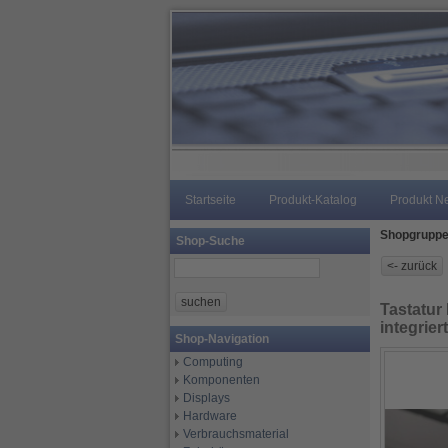
Startseite
Produkt-Katalog
Produkt N
Shopgrupp
Shop-Suche
Tastatur
integrie
Shop-Navigation
Computing
Komponenten
Displays
Hardware
Verbrauchsmaterial