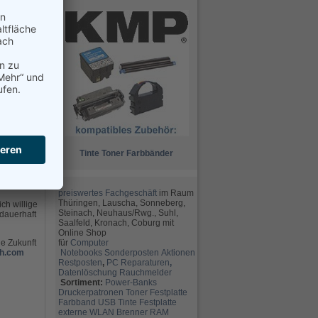
Tinte
Toner
Farbbänder
preiswertes Fachgeschäft
im Raum
Thüringen, Lauscha, Sonneberg,
ch willige
Steinach, Neuhaus/Rwg., Suhl,
dauerhaft
Saalfeld, Kronach, Coburg mit
Online Shop
für
Computer
ie Zukunft
Notebooks
Sonderposten
Aktionen
h.com
Restposten
,
PC Reparaturen
,
Datenlöschung
Rauchmelder
Sortiment:
Power-Banks
Druckerpatronen
Toner
Festplatte
Farbband
USB
Tinte
Festplatte
externe
WLAN
Brenner
RAM