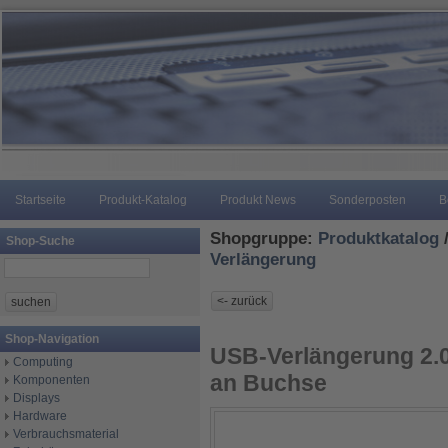
Startseite
Produkt-Katalog
Produkt News
Sonderposten
B
Shopgruppe:
Produktkatalog
Shop-Suche
Verlängerung
Shop-Navigation
USB-Verlängerung 2.
Computing
an Buchse
Komponenten
Displays
Hardware
Verbrauchsmaterial