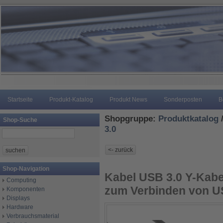
Startseite
Produkt-Katalog
Produkt News
Sonderposten
B
Shopgruppe:
Produktkatalog
Shop-Suche
3.0
Shop-Navigation
Kabel USB 3.0 Y-Kabe
Computing
zum Verbinden von U
Komponenten
Displays
Hardware
Verbrauchsmaterial