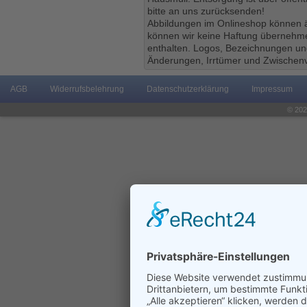
bitte an uns zurücksenden!
Abbildungen im Onlineshop können ä
können wir keine Haftung übernehmen
enthalten. Logos, Bezeichnungen und
Änderungen, Irrtümer und Zwischenv
AGB
Widerrufsbelehrung
Datenschutzerklärung
Impressum
© 202