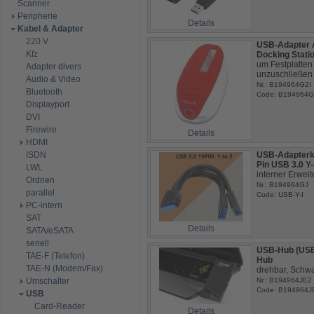
Scanner
Peripherie
Details
Kabel & Adapter
220 V
USB-Adapter A
Kfz
Docking Statio
um Festplatten 
Adapter divers
unzuschließen
Audio & Video
Nr.: B194964G2I
Bluetooth
Code: B194964G
Displayport
DVI
Firewire
Details
HDMI
ISDN
USB-Adapterkab
Pin USB 3.0 Y
LWL
interner Erwei
Ordnen
Nr.: B194964GJ
parallel
Code: USB-Y-I
PC-intern
SAT
Details
SATA/eSATA
seriell
USB-Hub (USB 3
TAE-F (Telefon)
Hub
TAE-N (Modem/Fax)
drehbar, Schw
Umschalter
Nr.: B194964JE2
Code: B194964J
USB
Card-Reader
Details