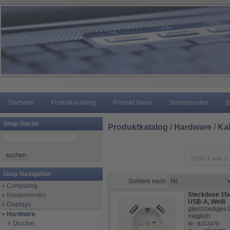
Startseite
Produkt-Katalog
Produkt News
Sonderposten
B
Shop-Suche
Produktkatalog
/
Hardware
/
Ka
Seite 1 von 2
Shop-Navigation
Sortiere nach
Computing
Steckdose 1fa
Komponenten
USB-A, Weiß
Displays
gleichzeitiges
Hardware
möglich
Drucker
Nr.: B212470