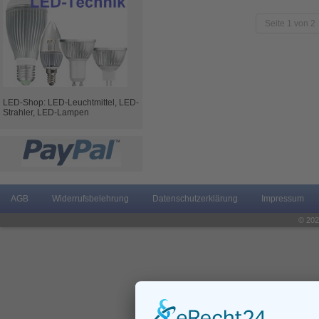
Seite 1 von 2
LED-Shop: LED-Leuchtmittel, LED-
Strahler, LED-Lampen
AGB
Widerrufsbelehrung
Datenschutzerklärung
Impressum
© 202