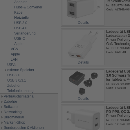
1x Schutzkont
Adapter
Nr.: BBU870446
Hubs & Converter
Code: ALTHEA0
Kabel
Netzteile
Details
USB 3.0
USB 4.0
Ladegerät USB
Verlängerung
Ladeadapter 
USB-C
Power Delivery
Apple
GaN Technolo
Nr.: BBU870446
VGA
Code: PA0348
Apple
LAN
Details
USVs
externe Speicher
Ladegerät US
USB 2.0
3.0 Schwarz T
für Tablets & M
USB 3.0/3.1
Nr.: BBU870446
Zubehör
Code: PA0188
Telefonie analog
Verbrauchsmaterial
Details
Zubehör
Software
Ladegerät US
PD-PPS, QC 3
Networking
Power Delivery
Büromaterial
Nr.: BBU870446
Marken-Shop
Code: 12054900
Sonderposten & Aktionen