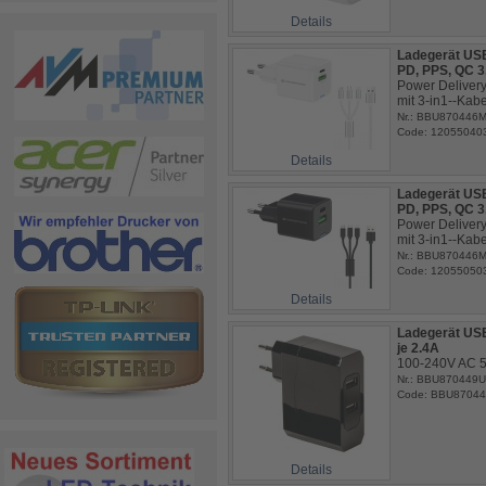
Details
Ladegerät US
PD, PPS, QC 3
Power Delivery
mit 3-in1--Kabe
Nr.: BBU870446M
Code: 12055040
Details
Ladegerät US
PD, PPS, QC 3
Power Delivery
mit 3-in1--Kabe
Nr.: BBU870446
Code: 12055050
Details
Ladegerät US
je 2.4A
100-240V AC 5
Nr.: BBU870449
Code: BBU8704
Details