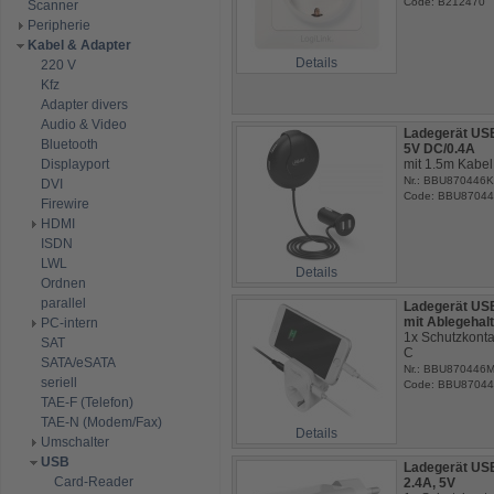
Code: B212470
Scanner
Peripherie
Kabel & Adapter
Details
220 V
Kfz
Adapter divers
Audio & Video
Ladegerät USB
Bluetooth
5V DC/0.4A
Displayport
mit 1.5m Kabel
Nr.: BBU870446K
DVI
Code: BBU8704
Firewire
HDMI
ISDN
LWL
Details
Ordnen
parallel
Ladegerät US
mit Ablegehal
PC-intern
1x Schutzkont
SAT
C
SATA/eSATA
Nr.: BBU870446
seriell
Code: BBU8704
TAE-F (Telefon)
TAE-N (Modem/Fax)
Details
Umschalter
USB
Ladegerät US
Card-Reader
2.4A, 5V