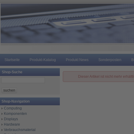
Startseite
Produkt-Katalog
Produkt News
Sonderposten
B
Shop-Suche
Dieser Artikel ist nicht mehr erhältl
Shop-Navigation
Computing
Komponenten
Displays
Hardware
Verbrauchsmaterial