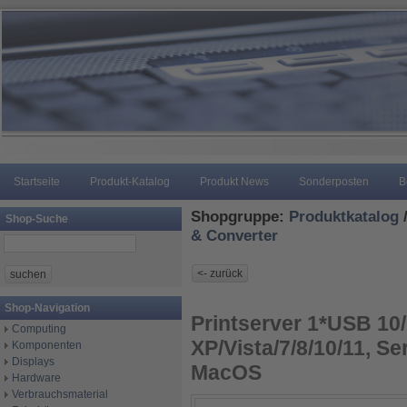
Startseite
Produkt-Katalog
Produkt News
Sonderposten
B
Shopgruppe:
Produktkatalog
Shop-Suche
& Converter
Shop-Navigation
Printserver 1*USB 10/
Computing
XP/Vista/7/8/10/11, S
Komponenten
Displays
MacOS
Hardware
Verbrauchsmaterial