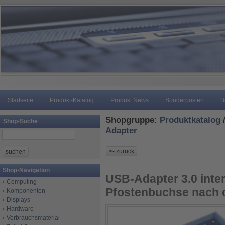
Startseite
Produkt-Katalog
Produkt News
Sonderposten
B
Shopgruppe:
Produktkatalog
Shop-Suche
Adapter
Shop-Navigation
USB-Adapter 3.0 inte
Computing
Pfostenbuchse nach 
Komponenten
Displays
Hardware
Verbrauchsmaterial