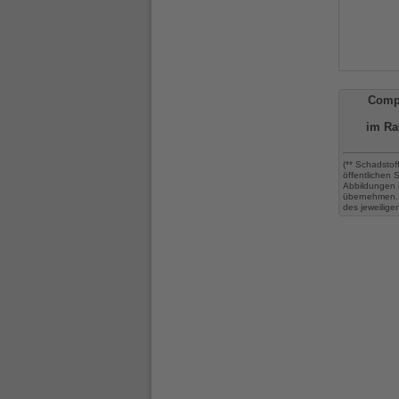
Comp
im Ra
(** Schadstof
öffentlichen
Abbildungen 
übernehmen. 
des jeweilige