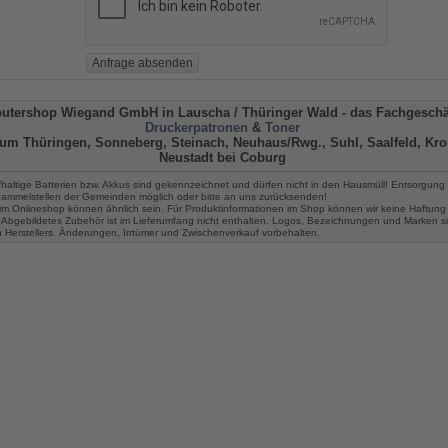
utershop Wiegand GmbH in Lauscha
/ Thüringer Wald -
das Fachgeschäf
Druckerpatronen
&
Toner
um Thüringen, Sonneberg, Steinach, Neuhaus/Rwg., Suhl, Saalfeld, Kro
Neustadt bei Coburg
fhaltige Batterien bzw. Akkus sind gekennzeichnet und dürfen nicht in den Hausmüll! Entsorgung 
 Sammelstellen der Gemeinden möglich oder bitte an uns zurücksenden!
im Onlineshop können ähnlich sein. Für Produktinformationen im Shop können wir keine Haftung
Abgebildetes Zubehör ist im Lieferumfang nicht enthalten. Logos, Bezeichnungen und Marken s
n Herstellers. Änderungen, Irrtümer und Zwischenverkauf vorbehalten.