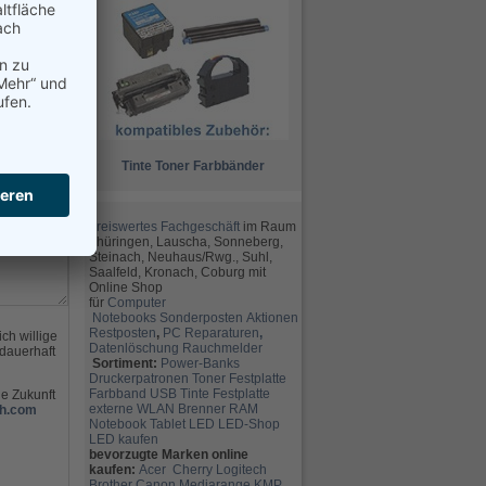
Tinte
Toner
Farbbänder
preiswertes Fachgeschäft
im Raum
Thüringen, Lauscha, Sonneberg,
Steinach, Neuhaus/Rwg., Suhl,
Saalfeld, Kronach, Coburg mit
Online Shop
für
Computer
Notebooks
Sonderposten
Aktionen
Restposten
,
PC Reparaturen
,
ch willige
Datenlöschung
Rauchmelder
dauerhaft
Sortiment:
Power-Banks
Druckerpatronen
Toner
Festplatte
Farbband
USB
Tinte
Festplatte
ie Zukunft
externe
WLAN
Brenner
RAM
h.com
Notebook
Tablet
LED
LED-Shop
LED kaufen
bevorzugte Marken online
kaufen:
Acer
Cherry
Logitech
Brother
Canon
Mediarange
KMP,