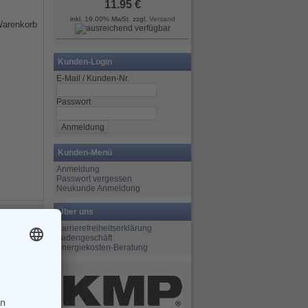
11.95 €
inkl. 19.00% MwSt. zzgl.
Versand
Kunden-Login
E-Mail / Kunden-Nr.
Passwort
Kunden-Menü
Anmeldung
Passwort vergessen
Neukunde Anmeldung
Über uns
Barrierefreiheitserklärung
Ladengeschäft
Energiekosten-Beratung
t NFN-