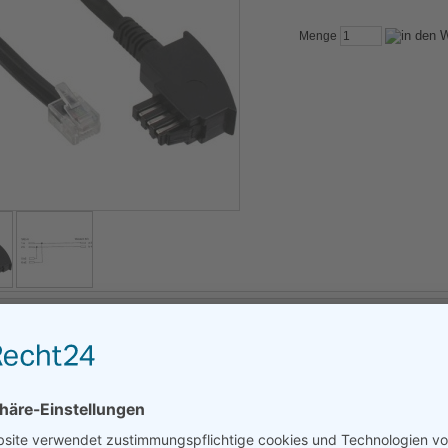
Menge
bung
81A
3881A
iell für den Betrieb von Zusatzgeräten
mernanzeige, Gebührenmonitor, Signalgeber, Modems usw. an einer TAE-Dose mi