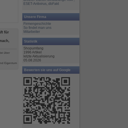
ESET-Antivirus
,
dbFakt
Unsere Firma
Firmengeschichte
So findet man uns
Mitarbeiter
t für
nach,
Statistik
Shopumfang
1996 Artikel
ist über
letzte Aktualisierung
05.08.2026
ind Eigentum
Bewerten sie uns auf Google