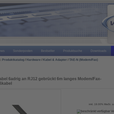
ews
Sonderposten
Bestseller
Produktsuche
Downloads
e:
Produktkatalog
/
Hardware
/
Kabel & Adapter
/
TAE-N (Modem/Fax)
bel 6adrig an RJ12 gebrückt 6m langes Modem/Fax-
ßkabel
inkl. 19.00% MwSt. z
Ve