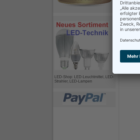
Brüc
von nachge
Frage zu 
Bitte ausfül
Ihr Name
Ihre E-Mai
Ihre Frage
LED-Shop: LED-Leuchtmittel, LED-
Strahler, LED-Lampen