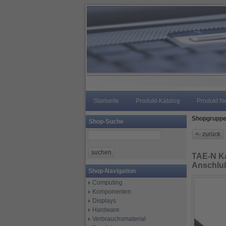
Startseite
Produkt-Katalog
Produkt N
Shopgrupp
Shop-Suche
TAE-N Ka
Anschlu
Shop-Navigation
Computing
Komponenten
Displays
Hardware
Verbrauchsmaterial