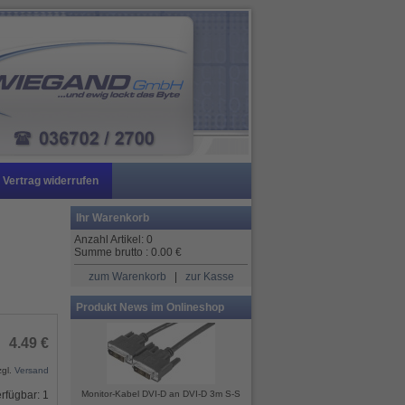
Vertrag widerrufen
Ihr Warenkorb
Anzahl Artikel:
0
Summe brutto :
0.00
€
zum Warenkorb
|
zur Kasse
Produkt News im Onlineshop
4.49 €
zgl.
Versand
rfügbar: 1
Monitor-Kabel DVI-D an DVI-D 3m S-S