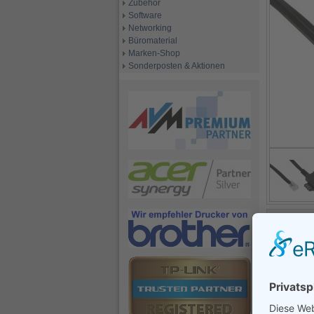
Zubehör
Software
Networking
Büromaterial
Marken-Shop
Sonderposten & Aktionen
Beschrei
Nr.:
B2138
Code:
B21
spez
wie Rufnum
Belegung