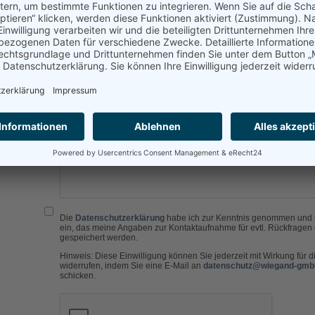
ken im Anschlusskabel sorgen für weitere Funktion
schalteten Telefonen
diesem Artikel
len:
l-Adresse
Die
Datenschutzerklärung
habe ich zur Kenntnis genommen und i
ein, das meine Angaben zur Kontaktaufnahme für evtl. Rückfragen 
gespeichert werden.
Hinweis: Diese Einwilligung können Sie jederzeit mit Wirkung für d
widerrufen, indem Sie eine E-Mail an
datenschutz@wiegand-gmb
schicken.