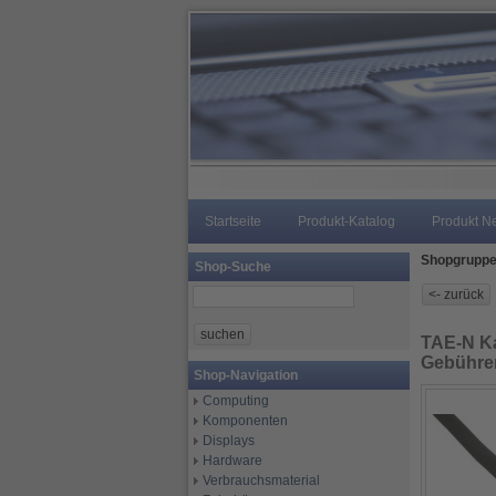
Startseite
Produkt-Katalog
Produkt N
Shopgrupp
Shop-Suche
TAE-N Ka
Gebühre
Shop-Navigation
Computing
Komponenten
Displays
Hardware
Verbrauchsmaterial