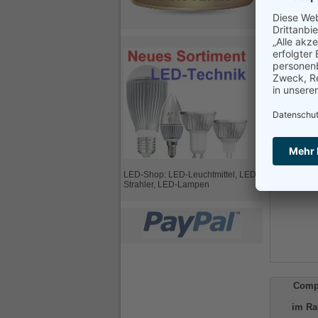
Ihre E-Mai
Ihre Frage
LED-Shop: LED-Leuchtmittel, LED-
Strahler, LED-Lampen
Comp
im Ra