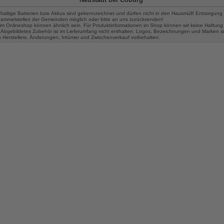
fhaltige Batterien bzw. Akkus sind gekennzeichnet und dürfen nicht in den Hausmüll! Entsorgung 
 Sammelstellen der Gemeinden möglich oder bitte an uns zurücksenden!
im Onlineshop können ähnlich sein. Für Produktinformationen im Shop können wir keine Haftung
Abgebildetes Zubehör ist im Lieferumfang nicht enthalten. Logos, Bezeichnungen und Marken s
n Herstellers. Änderungen, Irrtümer und Zwischenverkauf vorbehalten.