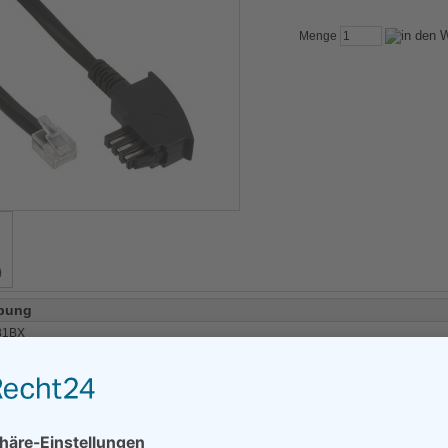
Menge
bung
81BX
3881BX
diesem Artikel
len: