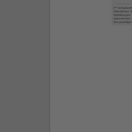
(** Schadstof
öffentlichen
Abbildungen 
übernehmen. 
des jeweilige