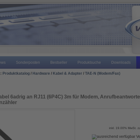
ews
Sonderposten
Bestseller
Produktsuche
Downloads
e:
Produktkatalog
/
Hardware
/
Kabel & Adapter
/
TAE-N (Modem/Fax)
bel 6adrig an RJ11 (6P4C) 3m für Modem, Anrufbeantworte
nzähler
inkl. 19.00% MwSt. z
Ve