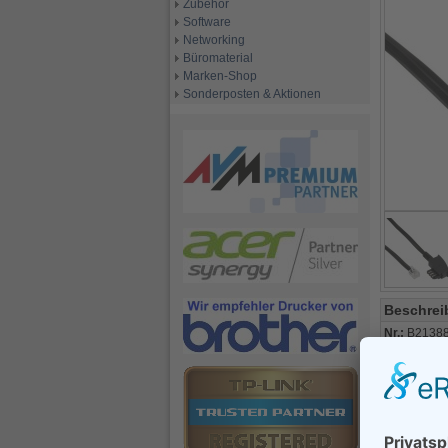
Zubehör
Software
Networking
Büromaterial
Marken-Shop
Sonderposten & Aktionen
Beschrei
Nr.:
B2138
Code:
B21
Frage zu 
Bitte ausfül
Ihr Name