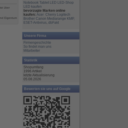
Notebook
Tablet
LED
LED-Shop
LED kaufen
ist über
bevorzugte Marken online
kaufen:
Acer
Cherry
Logitech
ind Eigentum
Brother
Canon
Mediarange
KMP,
ESET-Antivirus
,
dbFakt
Unsere Firma
Firmengeschichte
So findet man uns
Mitarbeiter
Statistik
Shopumfang
1996 Artikel
letzte Aktualisierung
05.08.2026
Bewerten sie uns auf Google