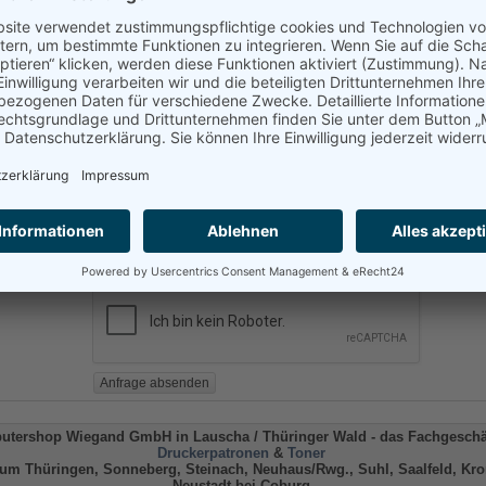
l-Adresse
Die
Datenschutzerklärung
habe ich zur Kenntnis genommen und i
ein, das meine Angaben zur Kontaktaufnahme für evtl. Rückfragen 
gespeichert werden.
Hinweis: Diese Einwilligung können Sie jederzeit mit Wirkung für d
widerrufen, indem Sie eine E-Mail an
datenschutz@wiegand-gmb
schicken.
utershop Wiegand GmbH in Lauscha
/ Thüringer Wald -
das Fachgeschäf
Druckerpatronen
&
Toner
um Thüringen, Sonneberg, Steinach, Neuhaus/Rwg., Suhl, Saalfeld, Kro
Neustadt bei Coburg