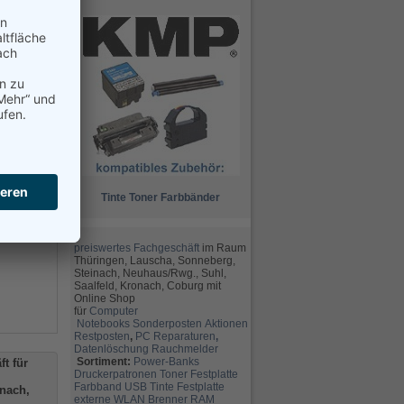
ch willige
dauerhaft
ie Zukunft
Tinte
Toner
Farbbänder
h.com
preiswertes Fachgeschäft
im Raum
Thüringen, Lauscha, Sonneberg,
Steinach, Neuhaus/Rwg., Suhl,
Saalfeld, Kronach, Coburg mit
Online Shop
für
Computer
Notebooks
Sonderposten
Aktionen
Restposten
,
PC Reparaturen
,
Datenlöschung
Rauchmelder
Sortiment:
Power-Banks
t für
Druckerpatronen
Toner
Festplatte
Farbband
USB
Tinte
Festplatte
nach,
externe
WLAN
Brenner
RAM