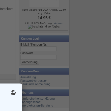
HDMI-Adapter zu VGA + Audio, 0,23m
lang, Value
14.95 €
inkl. 19.00% MwSt. zzgl.
Versand
Kunden-Login
E-Mail / Kunden-Nr.
Passwort
Kunden-Menü
Anmeldung
Passwort vergessen
Neukunde Anmeldung
Über uns
Barrierefreiheitserklärung
Ladengeschäft
Energiekosten-Beratung