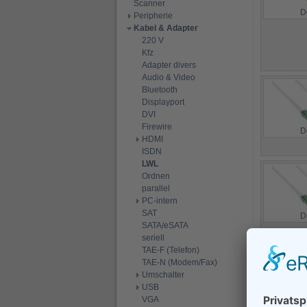
Scanner
D
Peripherie
Kabel & Adapter
220 V
Kfz
Adapter divers
Audio & Video
Bluetooth
Displayport
DVI
Firewire
D
HDMI
ISDN
LWL
Ordnen
parallel
PC-intern
SAT
D
SATA/eSATA
seriell
TAE-F (Telefon)
TAE-N (Modem/Fax)
Umschalter
USB
VGA
D