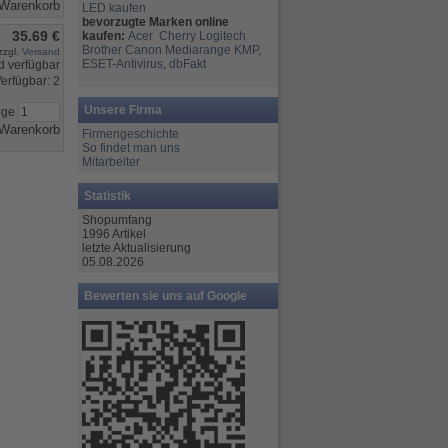
LED kaufen
bevorzugte Marken online
35.69 €
kaufen:
Acer
Cherry
Logitech
Brother
Canon
Mediarange
KMP,
zzgl.
Versand
ESET-Antivirus
,
dbFakt
erfügbar: 2
Unsere Firma
nge
Firmengeschichte
So findet man uns
Mitarbeiter
Statistik
Shopumfang
1996 Artikel
letzte Aktualisierung
05.08.2026
Bewerten sie uns auf Google