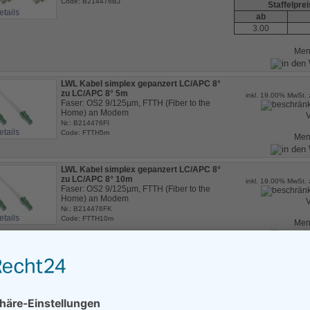
Code: B214476BJ
Staffelpre
etails
ab
3.00
Me
LWL Kabel simplex gepanzert LC/APC 8°
zu LC/APC 8° 5m
inkl. 19.00% MwSt. 
Faser: OS2 9/125µm, FTTH (Fiber to the
Home) an Modem
V
Nr.: B214476FI
etails
Code: FTTH5m
Me
LWL Kabel simplex gepanzert LC/APC 8°
zu LC/APC 8° 10m
inkl. 19.00% MwSt. 
Faser: OS2 9/125µm, FTTH (Fiber to the
Home) an Modem
V
Nr.: B214476FK
etails
Code: FTTH10m
Me
LWL Kabel simplex gepanzert LC/APC 8°
zu LC/APC 8° 20m
inkl. 19.00% MwSt. 
Faser: OS2 9/125µm, FTTH (Fiber to the
Home) an Modem
V
Nr.: B214476FO
etails
Code: FTTH20m
Me