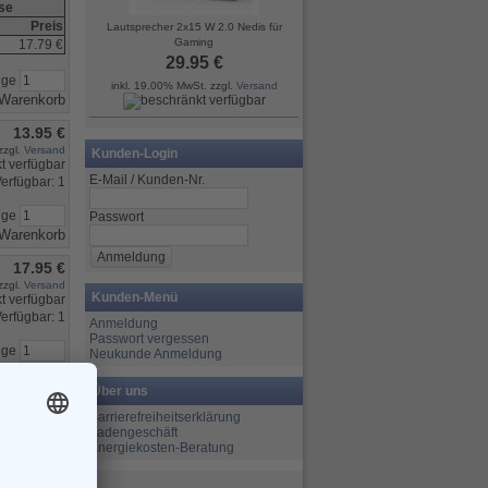
ise
Preis
Lautsprecher 2x15 W 2.0 Nedis für
Gaming
17.79 €
29.95 €
nge
inkl. 19.00% MwSt. zzgl.
Versand
13.95 €
zzgl.
Versand
Kunden-Login
E-Mail / Kunden-Nr.
erfügbar: 1
nge
Passwort
17.95 €
zzgl.
Versand
Kunden-Menü
erfügbar: 1
Anmeldung
Passwort vergessen
nge
Neukunde Anmeldung
Über uns
24.95 €
Barrierefreiheitserklärung
zzgl.
Versand
Ladengeschäft
Energiekosten-Beratung
erfügbar: 1
nge