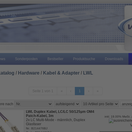
ews
Sonderposten
Bestseller
Produktsuche
Downloads
atalog
/
Hardware
/
Kabel & Adapter
/
LWL
Seite 1 von 1
«
‹
1
›
»
iere nach
LWL Duplex Kabel, LC/LC 50/125µm OM4
Patch-Kabel, 3m
inkl. 19.00% MwSt. 
2x LC Multi-Mode - männlich, Duplex
Glasfaser
V
Nr.: B214476BJ