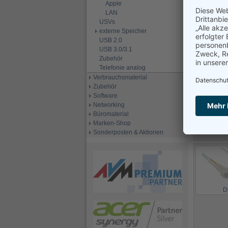
Apple
LAN
USVs
externe Speicher
USB 2.0
USB 3.0/3.1
Zubehör
D
Telefonie analog
Verbrauchsmaterial
Zubehör
Software
Networking
Büromaterial
Marken-Shop
D
Sonderposten & Aktionen
D