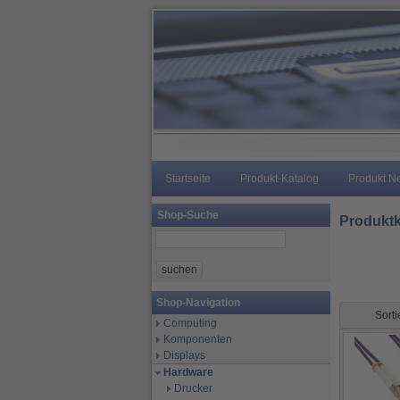
Startseite
Produkt-Katalog
Produkt N
Shop-Suche
Produktk
Shop-Navigation
Sort
Computing
Komponenten
Displays
Hardware
Drucker