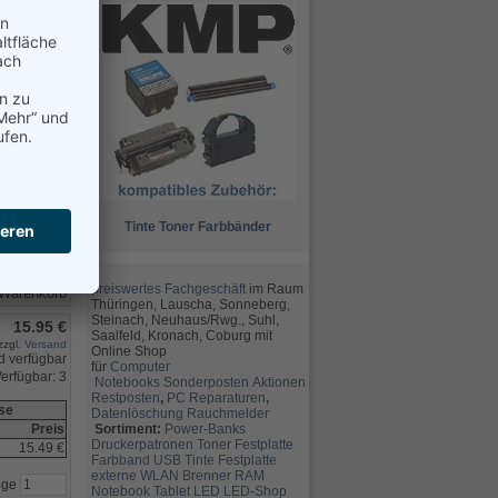
12.95 €
zzgl.
Versand
erfügbar: 1
nge
17.95 €
zzgl.
Versand
Tinte
Toner
Farbbänder
erfügbar: 1
nge
preiswertes Fachgeschäft
im Raum
Thüringen, Lauscha, Sonneberg,
Steinach, Neuhaus/Rwg., Suhl,
15.95 €
Saalfeld, Kronach, Coburg mit
zzgl.
Versand
Online Shop
für
Computer
erfügbar: 3
Notebooks
Sonderposten
Aktionen
Restposten
,
PC Reparaturen
,
ise
Datenlöschung
Rauchmelder
Sortiment:
Power-Banks
Preis
Druckerpatronen
Toner
Festplatte
15.49 €
Farbband
USB
Tinte
Festplatte
externe
WLAN
Brenner
RAM
nge
Notebook
Tablet
LED
LED-Shop