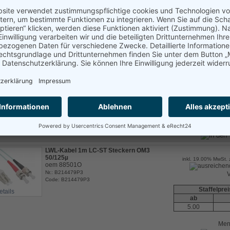
LWL Kabel simplex gepanzert LC/APC 8°
zu SC/APC 8° 5m
inkl. 19.00% MwSt. 
Faser: OS2 9/125µm, FTTH (Fiber to the
Home) an Modem
V
Nr.: B214476GI
Code: FTTHLC5m
Me
etails
LWL Kabel simplex gepanzert LC/APC 8°
zu SC/APC 8° 10m
inkl. 19.00% MwSt. 
Faser: OS2 9/125µm, FTTH (Fiber to the
Home) an Modem
V
Nr.: B214476GK
Code: FTTHLC10m
Me
etails
LWL-Kabel 1m LC-ST Steckern OM3
50/125µ
inkl. 19.00% MwSt. 
oem 88501O
Nr.: B214479P3
V
Code: B214479P3
Staffelpre
etails
ab
5.00
Me