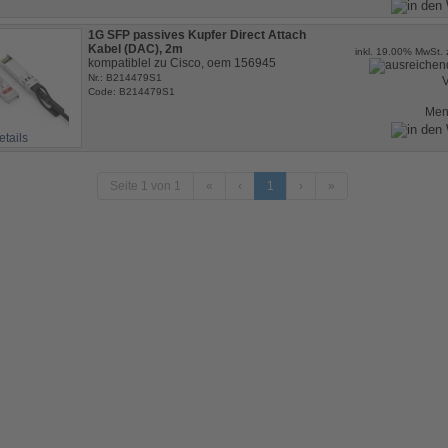
1G SFP passives Kupfer Direct Attach
Kabel (DAC), 2m
inkl. 19.00% MwSt. 
kompatiblel zu Cisco, oem 156945
Nr.: B214479S1
V
Code: B214479S1
Me
etails
Seite 1 von 1
«
‹
1
›
»