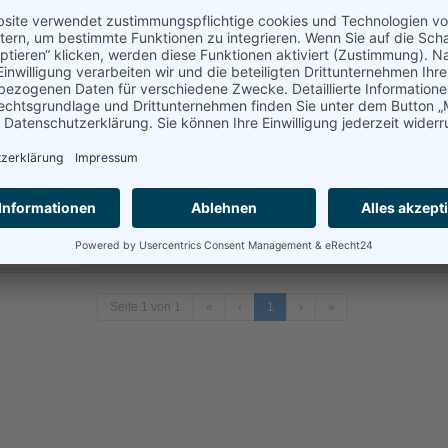
USB-Adapter C an LAN (RJ45) Gigabit,
Equip
inkl. 19.00% MwSt. 
Kabellänge: 15cm
Nr.: B215011ZYG2
V
Code: B215011ZYG2
Me
etails
USB-Adapter 3.0 C-Stecker an LAN-
Buchse RJ45 TP-LINK
inkl. 19.00% MwSt. 
Gigabit-LAN
Nr.: B215011ZYH3
V
Code: USBcLAN
Me
etails
Seite 1 von 1
«
‹
1
›
»