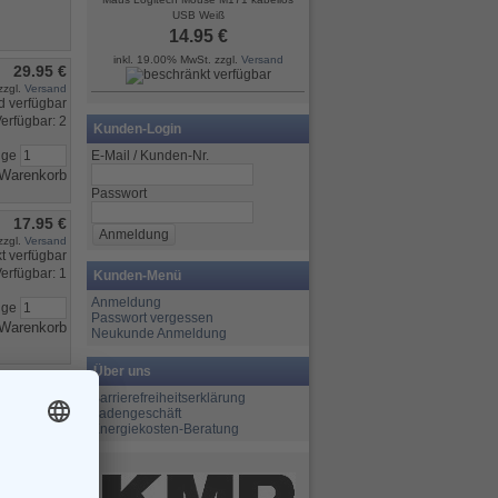
USB Weiß
14.95 €
inkl. 19.00% MwSt. zzgl.
Versand
29.95 €
zzgl.
Versand
erfügbar: 2
Kunden-Login
E-Mail / Kunden-Nr.
nge
Passwort
17.95 €
zzgl.
Versand
erfügbar: 1
Kunden-Menü
Anmeldung
nge
Passwort vergessen
Neukunde Anmeldung
Über uns
24.99 €
Barrierefreiheitserklärung
zzgl.
Versand
Ladengeschäft
Energiekosten-Beratung
erfügbar: 1
nge