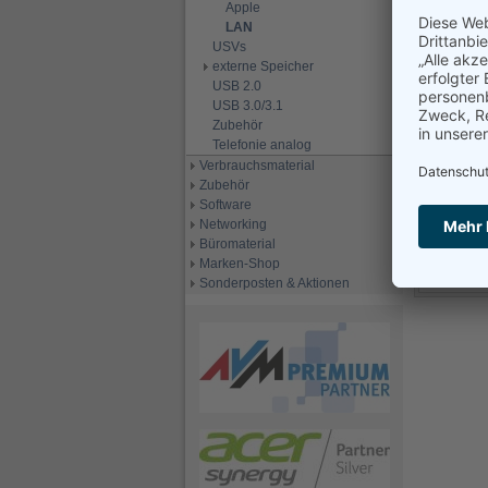
Apple
LAN
USVs
externe Speicher
USB 2.0
USB 3.0/3.1
Zubehör
D
Telefonie analog
Verbrauchsmaterial
Zubehör
Software
Networking
Büromaterial
Marken-Shop
D
Sonderposten & Aktionen