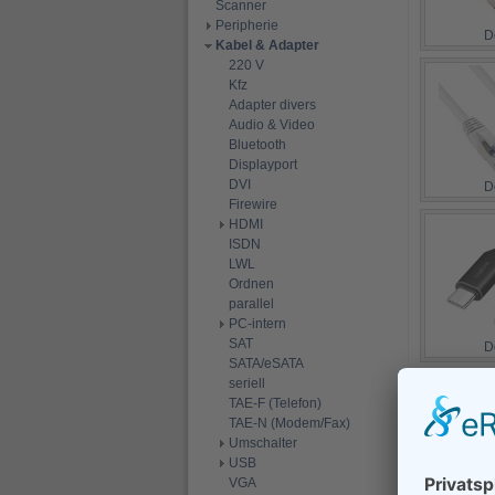
Scanner
Peripherie
D
Kabel & Adapter
220 V
Kfz
Adapter divers
Audio & Video
Bluetooth
Displayport
DVI
D
Firewire
HDMI
ISDN
LWL
Ordnen
parallel
PC-intern
SAT
D
SATA/eSATA
seriell
TAE-F (Telefon)
TAE-N (Modem/Fax)
Umschalter
USB
D
VGA