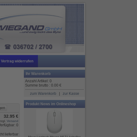
Vertrag widerrufen
Ihr Warenkorb
Anzahl Artikel:
0
Summe brutto :
0.00
€
zum Warenkorb
|
zur Kasse
Produkt News im Onlineshop
32.95 €
zzgl.
Versand
erfügbar: 0
cht lieferbar
Maus Logitech Mouse M171 kabellos