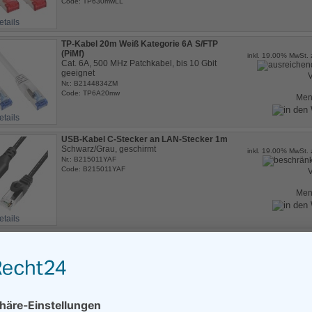
Code: TP630mwLL
etails
TP-Kabel 20m Weiß Kategorie 6A S/FTP
(PiMf)
inkl. 19.00% MwSt. 
Cat. 6A, 500 MHz Patchkabel, bis 10 Gbit
geeignet
V
Nr.: B2144834ZM
Code: TP6A20mw
Me
etails
USB-Kabel C-Stecker an LAN-Stecker 1m
Schwarz/Grau, geschirmt
inkl. 19.00% MwSt. 
Nr.: B215011YAF
Code: B215011YAF
V
Me
etails
USB-Adapter 3.0 C-Stecker an 2.5G LAN
Conceptronic
inkl. 19.00% MwSt. 
externer Netzwerkadapter, Plug and Play
Nr.: B215011ZYF9
V
Code: B215011ZYF9
Me
etails