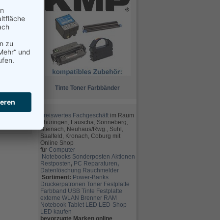
19.96 €
zzgl.
Versand
erfügbar: 2
nge
19.96 €
zzgl.
Versand
Tinte
Toner
Farbbänder
erfügbar: 1
nge
preiswertes Fachgeschäft
im Raum
Thüringen, Lauscha, Sonneberg,
Steinach, Neuhaus/Rwg., Suhl,
Saalfeld, Kronach, Coburg mit
Online Shop
für
Computer
Notebooks
Sonderposten
Aktionen
Restposten
,
PC Reparaturen
,
Datenlöschung
Rauchmelder
Sortiment:
Power-Banks
Druckerpatronen
Toner
Festplatte
Farbband
USB
Tinte
Festplatte
externe
WLAN
Brenner
RAM
Notebook
Tablet
LED
LED-Shop
LED kaufen
bevorzugte Marken online