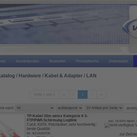
ews
Sonderposten
Bestseller
Produktsuche
Downloads
atalog
/
Hardware
/
Kabel & Adapter
/
LAN
Seite 1 von 1
«
‹
1
›
»
iere nach
TP-Kabel 30m weiss Kategorie 6 S-
FTP/PiMf-Schirmung Logilink
inkl. 19.00% MwSt. 
Cat.6, KAT6, Patchkabel, sehr hochwertig -
V
beste Qualität
Nr.: B21448253L
zur Zeit ni