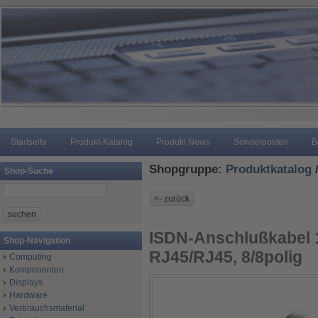
Startseite
Produkt-Katalog
Produkt News
Sonderposten
B
Shopgruppe:
Produktkatalog
Shop-Suche
ISDN-Anschlußkabel 
Shop-Navigation
RJ45/RJ45, 8/8polig
Computing
Komponenten
Displays
Hardware
Verbrauchsmaterial