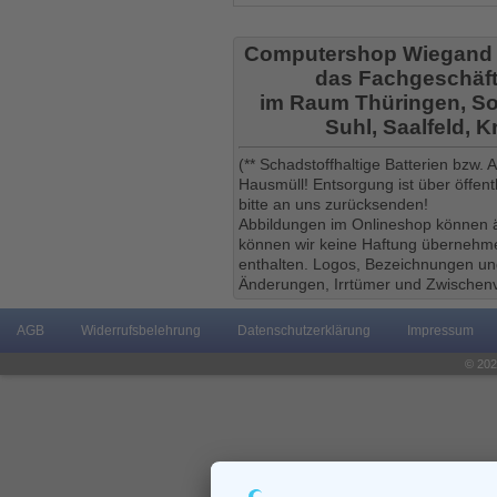
Computershop Wiegand
das Fachgeschäft
im Raum Thüringen, So
Suhl, Saalfeld, 
(** Schadstoffhaltige Batterien bzw.
Hausmüll! Entsorgung ist über öffe
bitte an uns zurücksenden!
Abbildungen im Onlineshop können ä
können wir keine Haftung übernehmen
enthalten. Logos, Bezeichnungen und
Änderungen, Irrtümer und Zwischenv
AGB
Widerrufsbelehrung
Datenschutzerklärung
Impressum
© 202