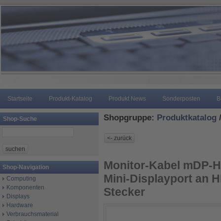
Startseite
Produkt-Katalog
Produkt News
Sonderposten
B
Shopgruppe:
Produktkatalog
Shop-Suche
Monitor-Kabel mDP-H
Shop-Navigation
Mini-Displayport an H
Computing
Komponenten
Stecker
Displays
Hardware
Verbrauchsmaterial