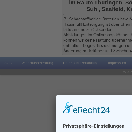
im Raum Thüringen, So
Suhl, Saalfeld, 
(** Schadstoffhaltige Batterien bzw.
Hausmüll! Entsorgung ist über öffe
bitte an uns zurücksenden!
Abbildungen im Onlineshop können ä
können wir keine Haftung übernehmen
enthalten. Logos, Bezeichnungen und
Änderungen, Irrtümer und Zwischenv
AGB
Widerrufsbelehrung
Datenschutzerklärung
Impressum
© 202