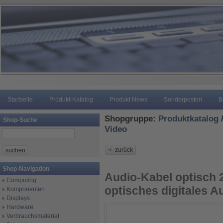
Startseite
Produkt-Katalog
Produkt News
Sonderposten
B
Shopgruppe:
Produktkatalog
Shop-Suche
Video
Shop-Navigation
Audio-Kabel optisch 
Computing
optisches digitales A
Komponenten
Displays
Hardware
Verbrauchsmaterial