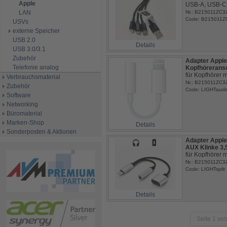
Apple
USB-A, USB-C,
LAN
Nr.: B215011ZC3
Code: B215011Z
USVs
externe Speicher
USB 2.0
Details
USB 3.0/3.1
Zubehör
Adapter Apple
Telefonie analog
Kopfhörerans
für Kopfhörer m
Verbrauchsmaterial
Nr.: B215011ZC
Zubehör
Code: LIGHTaudi
Software
Networking
Büromaterial
Marken-Shop
Details
Sonderposten & Aktionen
Adapter Apple 
AUX Klinke 3
für Kopfhörer m
Nr.: B215011ZC3
Code: LIGHTsplit
Details
Seite 1 von