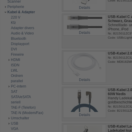
Code: B215011Z
Scanner
Peripherie
Details
Kabel & Adapter
USB-Kabel C a
220 V
Schwarz, Gra
Kfz
Schnelllade- u
Adapter divers
iPhone, iPod
Details
Audio & Video
Nr.: B215011ZC3
Code: USBcLight
Bluetooth
Displayport
DVI
USB-Kabel 2.0
Firewire
Nr.: B215011ZC3
HDMI
Code: MD818ZM
ISDN
LWL
Ordnen
Details
parallel
PC-intern
USB-Kabel 2.0
SAT
60W Nedis
SATA/eSATA
Handy Ladekab
seriell
goldbeschichte
Nr.: B215011ZC3
TAE-F (Telefon)
Code: B215011Z
TAE-N (Modem/Fax)
Details
Umschalter
USB
USB-Kabel Lad
VGA
Ladekabel kur