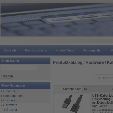
Startseite
Produkt-Katalog
Produkt News
Sonderposten
B
Shop-Suche
Produktkatalog
/
Hardware
/
Ka
Seite 1 von
Shop-Navigation
Sortiere nach
Computing
USB-Kabel Lig
Komponenten
Beleuchtung
Displays
mit Doppelisol
Hardware
und Laden
Drucker
Nr.: B215011ZC3