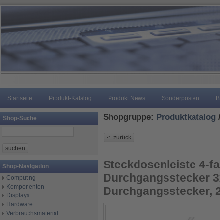
Startseite
Produkt-Katalog
Produkt News
Sonderposten
B
Shopgruppe:
Produktkatalog
Shop-Suche
Steckdosenleiste 4-fa
Shop-Navigation
Durchgangsstecker 3
Computing
Komponenten
Durchgangsstecker, 
Displays
Hardware
Verbrauchsmaterial