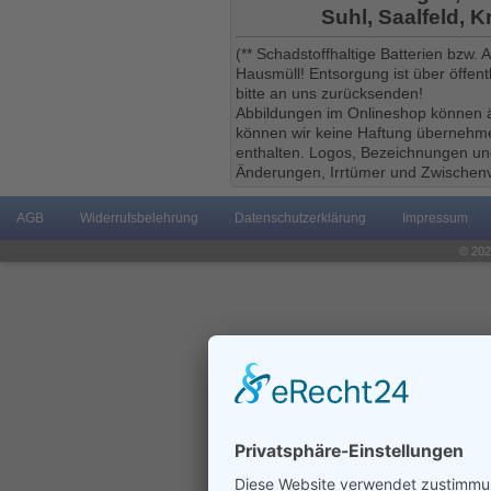
Suhl, Saalfeld, 
(** Schadstoffhaltige Batterien bzw.
Hausmüll! Entsorgung ist über öffe
bitte an uns zurücksenden!
Abbildungen im Onlineshop können ä
können wir keine Haftung übernehmen
enthalten. Logos, Bezeichnungen und
Änderungen, Irrtümer und Zwischenv
AGB
Widerrufsbelehrung
Datenschutzerklärung
Impressum
© 202