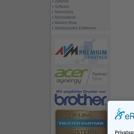
Zubehör
Software
Networking
Büromaterial
Marken-Shop
Sonderposten & Aktionen