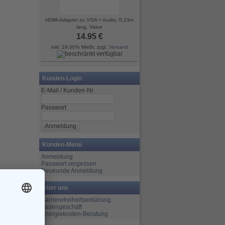
HDMI-Adapter zu VGA + Audio, 0,23m
lang, Value
14.95 €
inkl. 19.00% MwSt. zzgl.
Versand
Kunden-Login
E-Mail / Kunden-Nr.
Passwort
Kunden-Menü
Anmeldung
Passwort vergessen
Neukunde Anmeldung
Über uns
Barrierefreiheitserklärung
Ladengeschäft
Energiekosten-Beratung