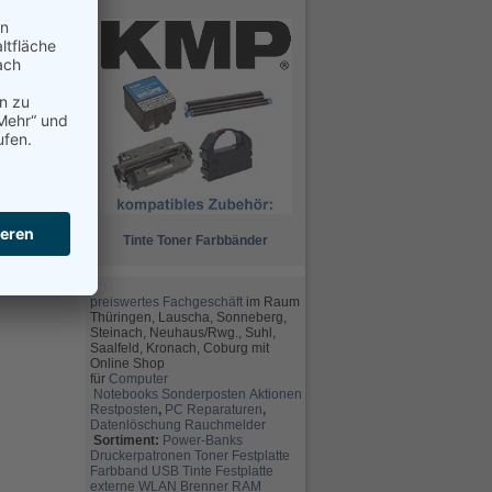
Tinte
Toner
Farbbänder
preiswertes Fachgeschäft
im Raum
Thüringen, Lauscha, Sonneberg,
Steinach, Neuhaus/Rwg., Suhl,
Saalfeld, Kronach, Coburg mit
Online Shop
für
Computer
Notebooks
Sonderposten
Aktionen
Restposten
,
PC Reparaturen
,
Datenlöschung
Rauchmelder
Sortiment:
Power-Banks
Druckerpatronen
Toner
Festplatte
Farbband
USB
Tinte
Festplatte
externe
WLAN
Brenner
RAM