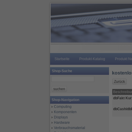
Startseite
Produkt-Katalog
Produkt N
Shop-Suche
kostenl
Beschreibu
dbFakt Kur
Shop-Navigation
Computing
dbCash/db
Komponenten
Displays
Hardware
Verbrauchsmaterial