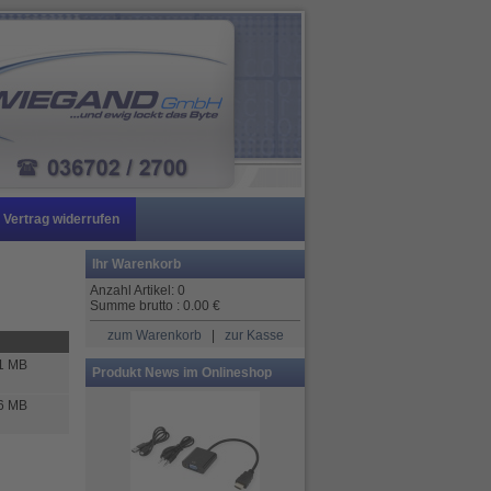
Vertrag widerrufen
Ihr Warenkorb
Anzahl Artikel:
0
Summe brutto :
0.00
€
zum Warenkorb
|
zur Kasse
31 MB
Produkt News im Onlineshop
36 MB