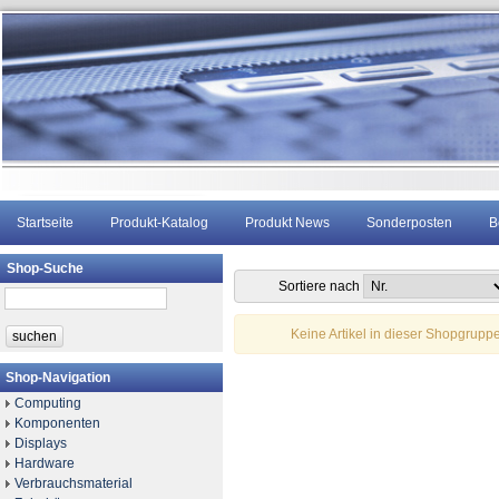
Startseite
Produkt-Katalog
Produkt News
Sonderposten
B
Shop-Suche
Sortiere nach
Keine Artikel in dieser Shopgrupp
Shop-Navigation
Computing
Komponenten
Displays
Hardware
Verbrauchsmaterial