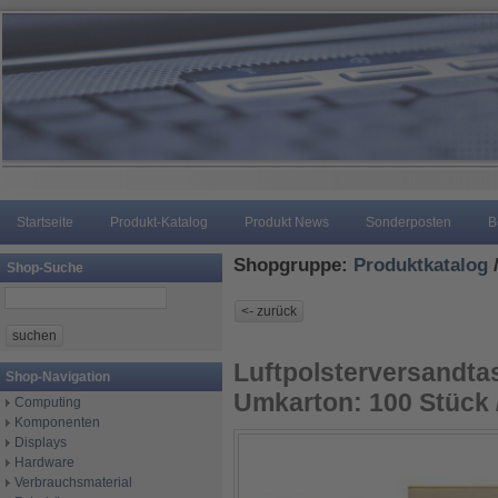
Startseite
Produkt-Katalog
Produkt News
Sonderposten
B
Shopgruppe:
Produktkatalog
Shop-Suche
Luftpolsterversandta
Shop-Navigation
Umkarton: 100 Stück 
Computing
Komponenten
Displays
Hardware
Verbrauchsmaterial