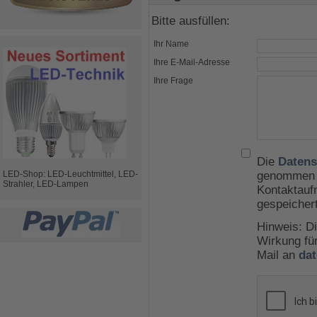
Bitte ausfüllen:
Ihr Name
Ihre E-Mail-Adresse
Ihre Frage
Die
Datens
LED-Shop: LED-Leuchtmittel, LED-
genommen u
Strahler, LED-Lampen
Kontaktauf
gespeicher
Hinweis: Di
Wirkung für
Mail an
da