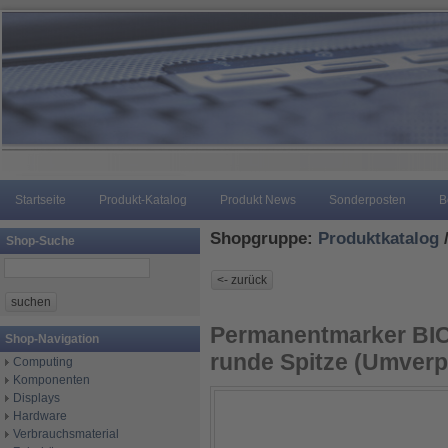
Startseite
Produkt-Katalog
Produkt News
Sonderposten
B
Shopgruppe:
Produktkatalog
Shop-Suche
Permanentmarker BIC
Shop-Navigation
runde Spitze (Umverp
Computing
Komponenten
Displays
Hardware
Verbrauchsmaterial