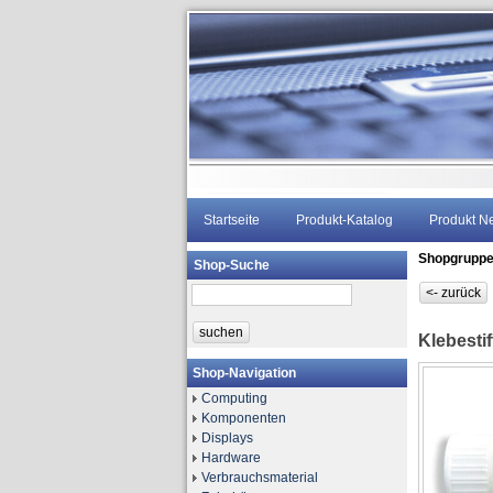
Startseite
Produkt-Katalog
Produkt N
Shopgrupp
Shop-Suche
Klebesti
Shop-Navigation
Computing
Komponenten
Displays
Hardware
Verbrauchsmaterial