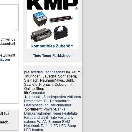
ch willige
dauerhaft
ie Zukunft
Tinte
Toner
Farbbänder
h.com
preiswertes Fachgeschäft
im Raum
Thüringen, Lauscha, Sonneberg,
Steinach, Neuhaus/Rwg., Suhl,
Saalfeld, Kronach, Coburg mit
Online Shop
für
Computer
Notebooks
Sonderposten
Aktionen
Restposten
,
PC Reparaturen
,
Datenlöschung
Rauchmelder
Sortiment:
Power-Banks
t für
Druckerpatronen
Toner
Festplatte
Farbband
USB
Tinte
Festplatte
externe
WLAN
Brenner
RAM
nach,
Notebook
Tablet
LED
LED-Shop
LED kaufen