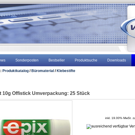
ews
Sonderposten
Bestseller
Produktsuche
Downloads
e:
Produktkatalog
/
Büromaterial
/
Klebestifte
ft 10g Offistick Umverpackung: 25 Stück
inkl. 19.00% MwSt. z
Ver