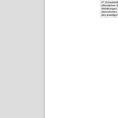
(** Schadstof
öffentlichen
Abbildungen 
übernehmen. 
des jeweilige