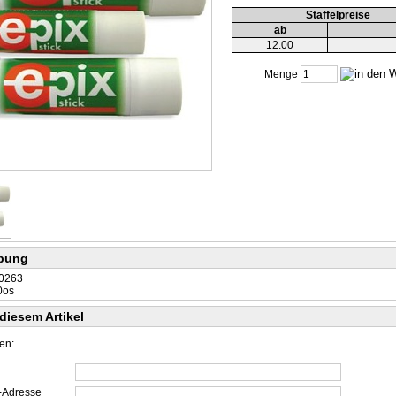
Staffelpreise
ab
12.00
Menge
bung
0263
0os
diesem Artikel
len:
l-Adresse