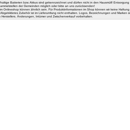
fhaltige Batterien bzw. Akkus sind gekennzeichnet und dürfen nicht in den Hausmüll! Entsorgung 
 Sammelstellen der Gemeinden möglich oder bitte an uns zurücksenden!
im Onlineshop können ähnlich sein. Für Produktinformationen im Shop können wir keine Haftung
Abgebildetes Zubehör ist im Lieferumfang nicht enthalten. Logos, Bezeichnungen und Marken s
n Herstellers. Änderungen, Irrtümer und Zwischenverkauf vorbehalten.