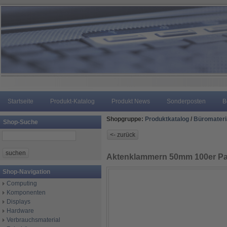
Startseite
Produkt-Katalog
Produkt News
Sonderposten
B
Shopgruppe:
Produktkatalog
/
Büromateri
Shop-Suche
Aktenklammern 50mm 100er P
Shop-Navigation
Computing
Komponenten
Displays
Hardware
Verbrauchsmaterial