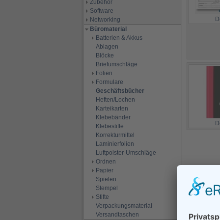
Zubehör
Software
D
Networking
Büromaterial
Batterien & Akkus
Ablagen
Blöcke
Briefumschläge
Folien
Formulare
Geschäftsbücher
Heften/Lochen
Karteikarten
Klebebänder
D
Klebestifte
Korrekturmittel
Laminierfolien
Luftpolster-Umschläge
Ordnen
Papier
Spielen
Stempel
Stifte
Verpackungsmaterial
Versandtaschen