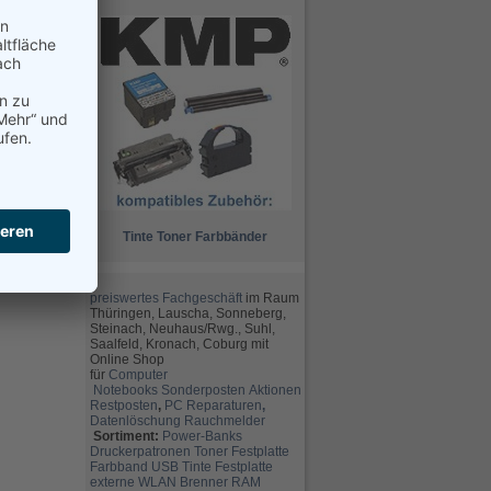
Tinte
Toner
Farbbänder
preiswertes Fachgeschäft
im Raum
Thüringen, Lauscha, Sonneberg,
Steinach, Neuhaus/Rwg., Suhl,
Saalfeld, Kronach, Coburg mit
Online Shop
für
Computer
Notebooks
Sonderposten
Aktionen
Restposten
,
PC Reparaturen
,
Datenlöschung
Rauchmelder
Sortiment:
Power-Banks
Druckerpatronen
Toner
Festplatte
Farbband
USB
Tinte
Festplatte
externe
WLAN
Brenner
RAM