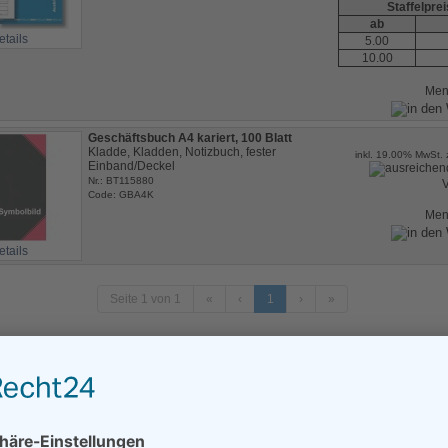
Staffelpre
ab
etails
5.00
10.00
Me
Geschäftsbuch A4 kariert, 100 Blatt
Kladde, Kladden, Notizbuch, fester
inkl. 19.00% MwSt. 
Einband/Deckel
Nr.: BT115880
V
Code: GBA4K
Me
etails
Seite 1 von 1
«
‹
1
›
»