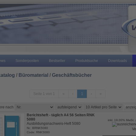
ews
Sonderposten
Bestseller
Produktsuche
Downloads
atalog
/
Büromaterial
/
Geschäftsbücher
Seite 1 von 1
«
‹
1
›
»
iere nach
Berichtsheft - täglich A4 56 Seiten RNK
5080
inkl. 19.00% MwSt. 
Ausbildungsnachweis-Heft 5080
Nr.: BRNK5080
Ve
Code: RNK5080