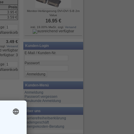
ise
Preis
Monitor-Verlängerung DVI-DVI S-B 2m
3.95 €
Value
3.59 €
16.95 €
nge
inkl. 19.00% MwSt. zzgl.
Versand
3.49 €
Kunden-Login
zzgl.
Versand
E-Mail / Kunden-Nr.
erfügbar: 3
Passwort
nge
Kunden-Menü
Anmeldung
Passwort vergessen
Neukunde Anmeldung
Über uns
Barrierefreiheitserklärung
Ladengeschäft
Energiekosten-Beratung