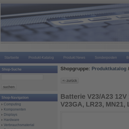
Startseite
Produkt-Katalog
Produkt News
Sonderposten
B
Shopgruppe:
Produktkatalog
Shop-Suche
Batterie V23/A23 12V 1
Shop-Navigation
V23GA, LR23, MN21, 
Computing
Komponenten
Displays
Hardware
Verbrauchsmaterial