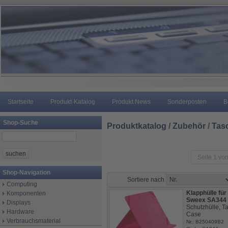
Startseite
Produkt-Katalog
Produkt News
Sonderposten
B
Shop-Suche
Produktkatalog
/
Zubehör
/
Tas
Seite 1 von
Shop-Navigation
Sortiere nach
Computing
Klapphülle für 
Komponenten
Sweex SA344 
Displays
Schutzhülle, Ta
Hardware
Case
Verbrauchsmaterial
Nr.: B250409B2