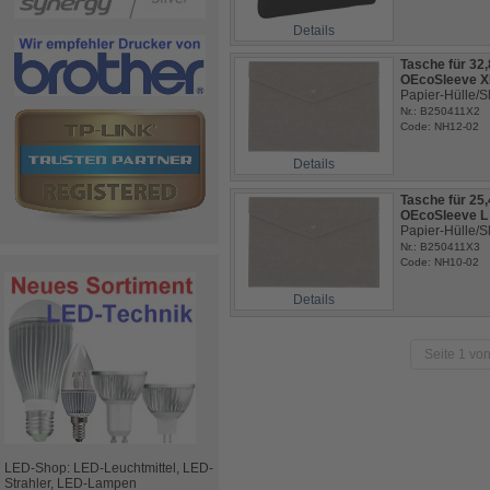
Details
Tasche für 32,
OEcoSleeve X
Papier-Hülle/S
Nr.: B250411X2
Code: NH12-02
Details
Tasche für 25,
OEcoSleeve L
Papier-Hülle/Sl
Nr.: B250411X3
Code: NH10-02
Details
Seite 1 von
LED-Shop: LED-Leuchtmittel, LED-
Strahler, LED-Lampen