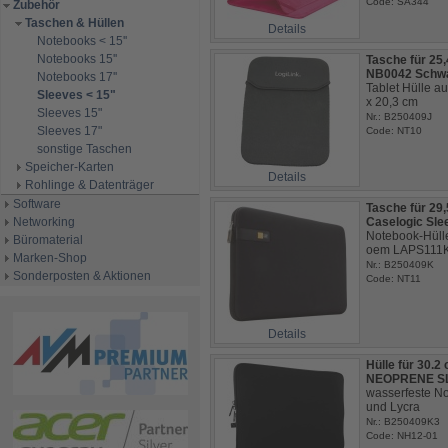
Code: SA344
Zubehör
Taschen & Hüllen
Details
Notebooks < 15''
Notebooks 15''
Tasche für 25,
NB0042 Schw
Notebooks 17''
Tablet Hülle a
Sleeves < 15"
x 20,3 cm
Sleeves 15"
Nr.: B250409J
Sleeves 17"
Code: NT10
sonstige Taschen
Speicher-Karten
Details
Rohlinge & Datenträger
Software
Tasche für 29,
Networking
Caselogic Sle
Notebook-Hülle
Büromaterial
oem LAPS111
Marken-Shop
Nr.: B250409K
Sonderposten & Aktionen
Code: NT11
Details
Hülle für 30.2
NEOPRENE SL
wasserfeste N
und Lycra
Nr.: B250409K3
Code: NH12-01