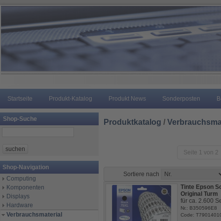
Startseite
Produkt-Katalog
Produkt News
Sonderposten
B
Shop-Suche
Produktkatalog
/
Verbrauchsmat
Seite 1 von 2
Shop-Navigation
Sortiere nach
Computing
Tinte Epson 
Komponenten
Original Turm
Displays
für ca. 2.600 S
Hardware
Nr.: B350596E8
Verbrauchsmaterial
Code: T7901401