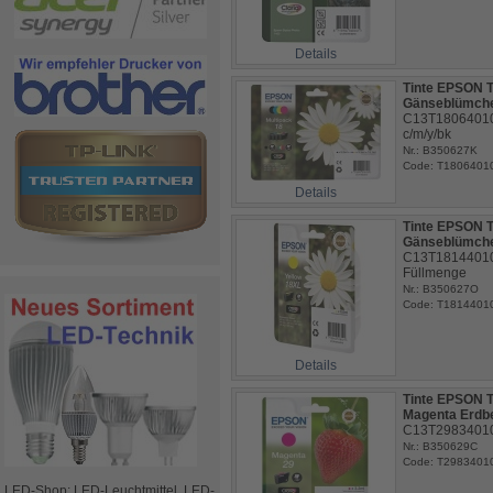
Details
Tinte EPSON T
Gänseblümche
C13T18064010,
c/m/y/bk
Nr.: B350627K
Code: T1806401
Details
Tinte EPSON T
Gänseblümche
C13T18144010, 
Füllmenge
Nr.: B350627O
Code: T1814401
Details
Tinte EPSON T
Magenta Erdb
C13T29834010, 
Nr.: B350629C
Code: T2983401
LED-Shop: LED-Leuchtmittel, LED-