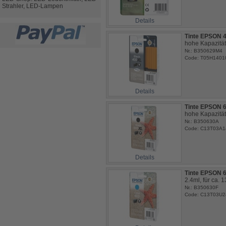
Strahler, LED-Lampen
Details
Tinte EPSON 4
hohe Kapazität,
Nr.: B350629M4
Code: T05H1401
Details
Tinte EPSON 
hohe Kapazität,
Nr.: B350630A
Code: C13T03A1
Details
Tinte EPSON 
2.4ml, für ca. 
Nr.: B350630F
Code: C13T03U2