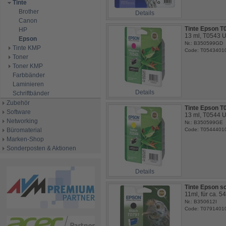
Tinte
Brother
Details
Canon
Tinte Epson 
HP
13 ml, T0543 U
Epson
Nr.: B350599GD
Tinte KMP
Code: T0543401
Toner
Toner KMP
Farbbänder
Laminieren
Details
Schriftbänder
Zubehör
Tinte Epson T
Software
13 ml, T0544 U
Networking
Nr.: B350599GE
Büromaterial
Code: T0544401
Marken-Shop
Sonderposten & Aktionen
Details
Tinte Epson s
11ml, für ca. 5
Nr.: B350612I
Code: T0791401